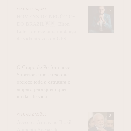
VISUALIZAÇÕES
HOMENS DE NEGÓCIOS
DO BRAZIL🇧🇷: Elton
Euler oferece uma mudança
de vida através do GPS
O Grupo de Performance
Superior é um curso que
oferece toda a estrutura e
amparo para quem quer
mudar de vida
VISUALIZAÇÕES
Acesso a Armas no Brasil
Aumenta Apesar de