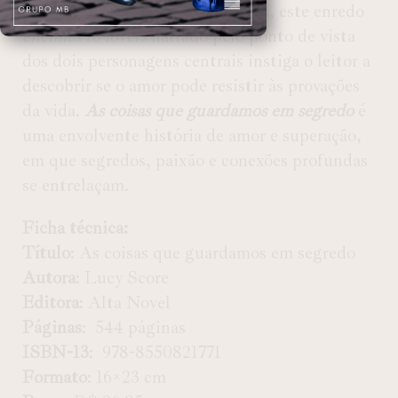
Indicado para maiores de 18 anos, este enredo
enemies-to-lovers
narrado pelo ponto de vista
dos dois personagens centrais instiga o leitor a
descobrir se o amor pode resistir às provações
da vida.
As coisas que guardamos em segredo
é
uma envolvente história de amor e superação,
em que segredos, paixão e conexões profundas
se entrelaçam.
Ficha técnica:
Título
: As coisas que guardamos em segredo
Autora
: Lucy Score
Editora
: ‎Alta Novel
Páginas
: ‎ 544 páginas
ISBN-13
: ‎ 978-8550821771
Formato
: 16×23 cm