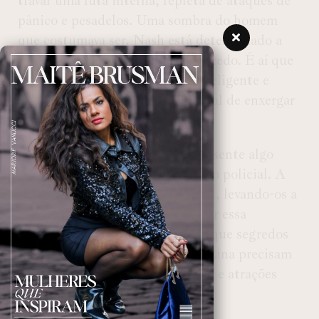
travar uma luta interna, repleta de ataques de
pânico e pesadelos. Uma sombra do homem
que costumava ser, Nash está determinado a
manter esta crise pessoal em segredo. É aí que
entra em cena Lina Solavita, inteligente e
sensual, com a habilidade especial de enxergar
além das aparências.
Avessa ao contato físico, a moça sente algo
diferente quando está próxima do policial. A
conexão física dos dois é inegável, levando-os a
questionar se vale a pena explorar essa
proximidade ardente. À medida que segredos
sombrios são revelados, Nash e Lina precisam
navegar pelas próprias diferenças e atrações
impulsivas.