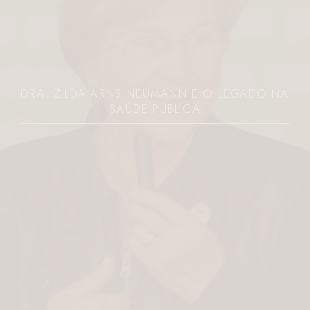
DRA. ZILDA ARNS NEUMANN E O LEGADO NA
SAÚDE PÚBLICA