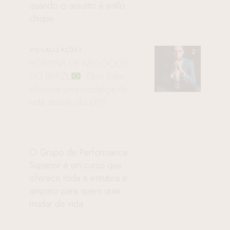
quando o assunto é estilo
chique
VISUALIZAÇÕES
HOMENS DE NEGÓCIOS
DO BRAZIL
: Elton Euler
oferece uma mudança de
vida através do GPS
O Grupo de Performance
Superior é um curso que
oferece toda a estrutura e
amparo para quem quer
mudar de vida