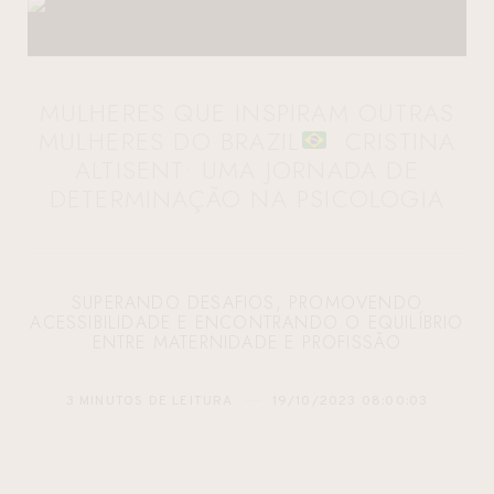
MULHERES QUE INSPIRAM OUTRAS
MULHERES DO BRAZIL
: CRISTINA
ALTISENT: UMA JORNADA DE
DETERMINAÇÃO NA PSICOLOGIA
SUPERANDO DESAFIOS, PROMOVENDO
ACESSIBILIDADE E ENCONTRANDO O EQUILÍBRIO
ENTRE MATERNIDADE E PROFISSÃO
3 MINUTOS DE LEITURA
19/10/2023 08:00:03