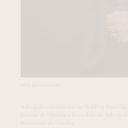
FOTO: NATAN PASSOS
Advogado especialista em Holding Familiar,
Justino de Oliveira e Sociedade de Advogado
Sucessório da Família.