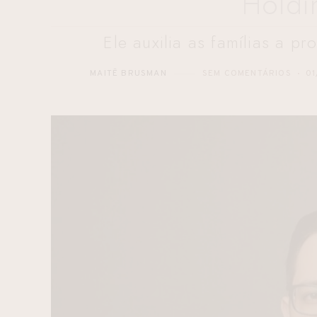
Holdi
Ele auxilia as famílias a p
MAITÊ BRUSMAN
SEM COMENTÁRIOS
01