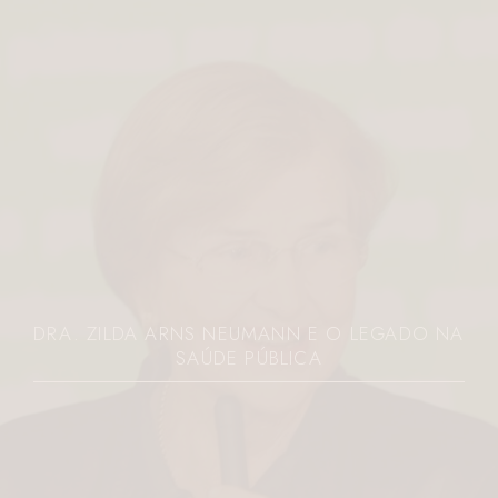
DRA. ZILDA ARNS NEUMANN E O LEGADO NA
SAÚDE PÚBLICA