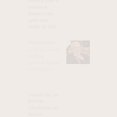
oferece toda a
estrutura e
amparo para
quem quer
mudar de vida
VISUALIZAÇÕES
Acesso a Armas
no Brasil
Aumenta Apesar
de Restrições
A
Decreto de Lula
Enfrenta
Dificuldades em
Reduzir