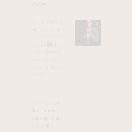
chique
VISUALIZAÇÕES
HOMENS DE
NEGÓCIOS DO
BRAZIL
: Elton
Euler oferece
uma mudança
de vida através
do GPS
O Grupo de
Performance
Superior é um
curso que