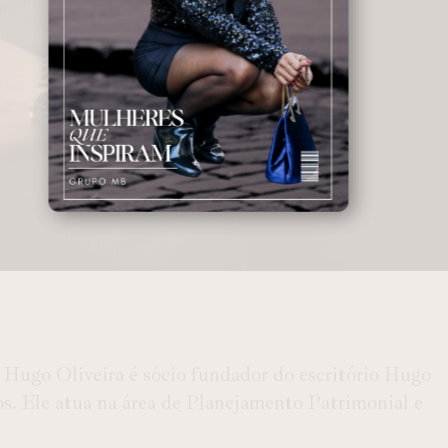
 Hugo Oliveira é sócio fundador do escritório Hugo
s. Ele atua na área de Planejamento Patrimonial e