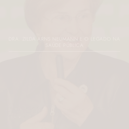
DRA. ZILDA ARNS NEUMANN E O LEGADO NA
SAÚDE PÚBLICA