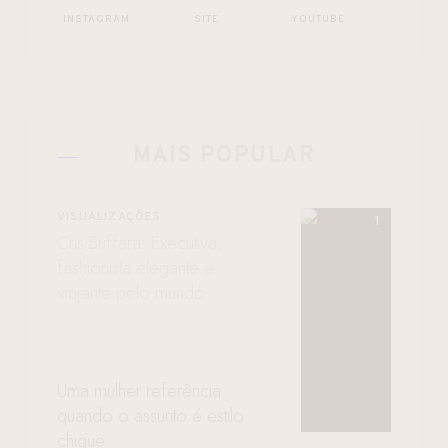
INSTAGRAM
SITE
YOUTUBE
MAIS POPULAR
VISUALIZAÇÕES
Cris Buffara: Executiva,
fashionista elegante e
viajante pelo mundo
Uma mulher referência
quando o assunto é estilo
chique