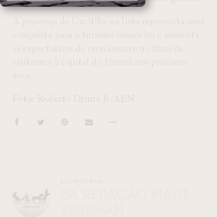
A presença de Curitiba na lista representa uma
conquista para o turismo brasileiro e aumenta
as expectativas de crescimento no fluxo de
visitantes à capital do Paraná nos próximos
anos.
Foto: Roberto Dziura Jr/AEN
ESCRITO POR
DA REDAÇÃO MAITÊ
BRUSMAN