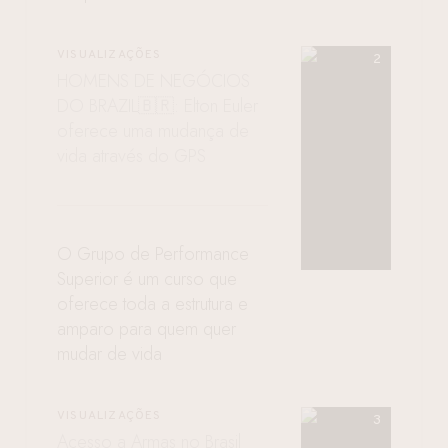
VISUALIZAÇÕES
HOMENS DE NEGÓCIOS
DO BRAZIL🇧🇷: Elton Euler
oferece uma mudança de
vida através do GPS
O Grupo de Performance
Superior é um curso que
oferece toda a estrutura e
amparo para quem quer
mudar de vida
VISUALIZAÇÕES
Acesso a Armas no Brasil