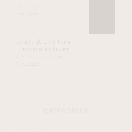
Aumenta Apesar de
Restrições
Decreto de Lula Enfrenta
Dificuldades em Reduzir
Certificados e Armas em
Circulação
CATEGORIAS