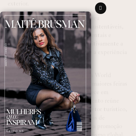
exterior.
Curitiba também se destaca por seu
comprometimento com práticas sustentáveis,
sendo pioneira em soluções ambientais e
urbanísticas que influenciam positivamente a
qualidade de vida da população e a experiência
dos turistas.
O anúncio foi realizado durante a World
Travel Market (WTM), uma das maiores feiras
de turismo do mundo, que acontece em
Londres até 7 de novembro. O evento reúne
cerca de 40 mil profissionais do setor turístico,
que participam de palestras, trocas de
experiências e negócios focados na promoção
de destinos e inovações para o turismo global.