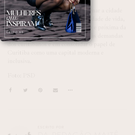
Ele assume o compromisso de tornar a cidade
uma referência nacional em qualidade de vida,
promovendo uma gestão eficiente e próxima da
população, com foco em atender às demandas
dos curitibanos e em consolidar o papel de
Curitiba como uma capital moderna e
inclusiva.
Foto: PSD
ESCRITO POR