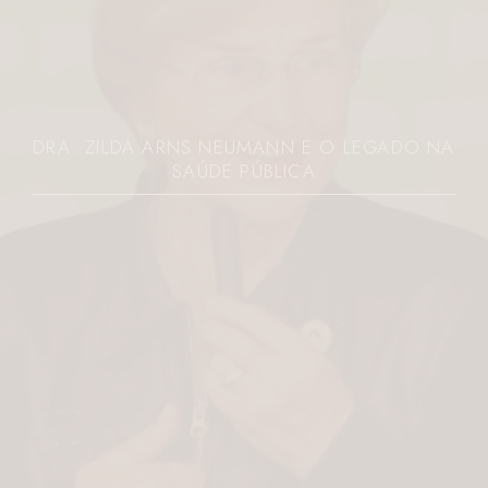
DRA. ZILDA ARNS NEUMANN E O LEGADO NA
SAÚDE PÚBLICA