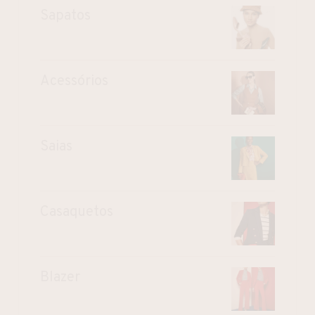
Sapatos
Acessórios
Saias
Casaquetos
Blazer