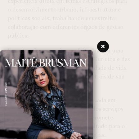
experiência direta em temas estratégicos para
o desenvolvimento urbano, infraestrutura e
políticas sociais, trabalhando em estreita
colaboração com diferentes órgãos de gestão
pública.
Sua atuação como vice-prefeito lhe deu uma
visão ampla das necessidades de Curitiba e das
ações de governo voltadas à qualidade de vida
urbana e à inovação, aspectos centrais de sua
agenda política.
Com uma proposta de governo focada em
sustentabilidade, modernização dos serviços
públicos e segurança, Pimentel promete
liderar Curitiba com um olhar voltado para o
futuro, integrando novas tecnologias.