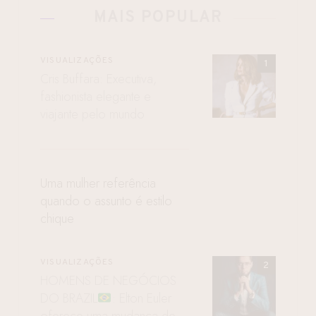
MAIS POPULAR
VISUALIZAÇÕES
Cris Buffara: Executiva,
fashionista elegante e
viajante pelo mundo
Uma mulher referência
quando o assunto é estilo
chique
VISUALIZAÇÕES
HOMENS DE NEGÓCIOS
DO BRAZIL
: Elton Euler