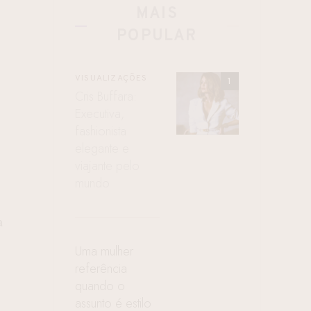
MAIS
POPULAR
VISUALIZAÇÕES
Cris Buffara:
Executiva,
fashionista
elegante e
viajante pelo
mundo
a
Uma mulher
referência
quando o
assunto é estilo