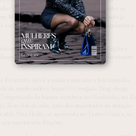
ulo: Tiago Iorc – Oficinal de Música. O cantor se
em Matinhos, o DJ Alok se apresenta trazendo já
já conhecidos, unindo aos novos que já conquistam o
não será apenas um cantor que vai levar a alegria e
Jiraya Uai já estão confirmados para se apresentarem
de Fevereiro, não é a música mas sim a boa comédia
a de muito salto e leque! O Congada Drag chega
O espetáculo de humor acontece no Guairinha, no di
o. Já no fim do mês, uma das majestades da atuação
 a atriz Vera Holtz, se apresenta no Teatro Guaíra, no
 seu espetáculo: Ficções.