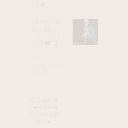
chique
VISUALIZAÇÕES
HOMENS DE
NEGÓCIOS DO
BRAZIL
: Elton
Euler oferece
uma mudança
de vida através
do GPS
O Grupo de
Performance
Superior é um
curso que