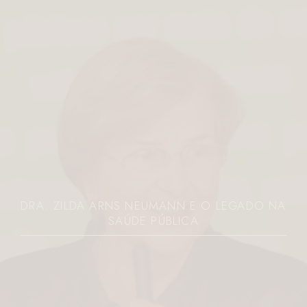
A ARNS NEUMANN E O LEGADO NA
JOVEM É 
SAÚDE PÚBLICA