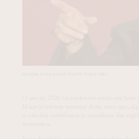
IMAGEM: DIVULGAÇÃO EQUIPE TIAGO IORC
O ano de 2026 vai continuar sendo um bom 
Já nas primeiras semanas deste novo ano, al
a vida dos curitibanos (e moradores das regi
momentos.
Já no dia 09/01, na segunda sexta-feira do a