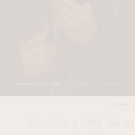
DE LEITURA
27/04/2026 08:37:15
2 MINUTOS 
CULTURA
Confira a lista de a