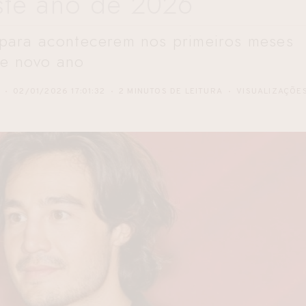
este ano de 2026
 para acontecerem nos primeiros meses
te novo ano
02/01/2026 17:01:32
2 MINUTOS DE LEITURA
VISUALIZAÇÕE