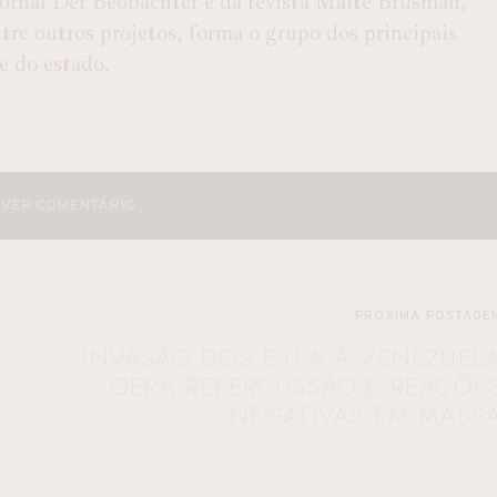
 Jornal Der Beobachter e da revista Maitê Brusman,
e outros projetos, forma o grupo dos principais
 e do estado.
VER COMENTÁRIO
PRÓXIMA POSTAGE
INVASÃO DOS E.U.A À VENEZUEL
GERA REPERCUSSÃO E REAÇÕE
NEGATIVAS EM MASS