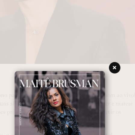
ano para aquele que amam curtir um bom som ao vivo
guns shows já estão marcados para acontecer e marcar
ões próximas) que resolverem aproveitar curtir os
no, o cantor Tiago Iorc desembarca na capital