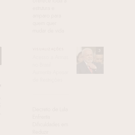
oferece toda a
estrutura e
amparo para
quem quer
mudar de vida
VISUALIZAÇÕES
Acesso a Armas
no Brasil
Aumenta Apesar
de Restrições
M
A
S
Decreto de Lula
A
Enfrenta
Dificuldades em
Reduzir