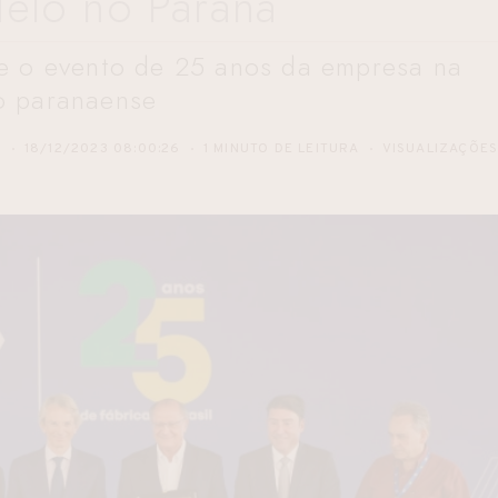
elo no Paraná
te o evento de 25 anos da empresa na
o paranaense
S
18/12/2023 08:00:26
1 MINUTO DE LEITURA
VISUALIZAÇÕE