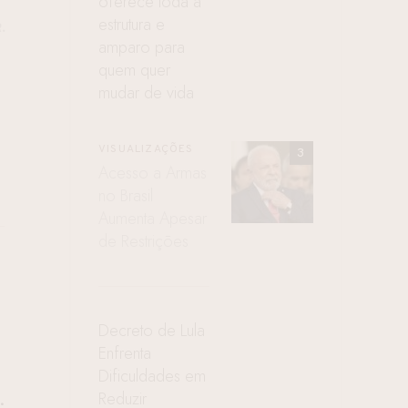
oferece toda a
estrutura e
.
amparo para
quem quer
mudar de vida
VISUALIZAÇÕES
Acesso a Armas
no Brasil
Aumenta Apesar
de Restrições
Decreto de Lula
Enfrenta
Dificuldades em
Reduzir
.