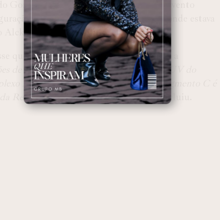
rdo Gondo. O anúncio foi feito durante o evento
guração da fábrica na região paranaense, onde estava
do Alckimin e o Governador ratinho Junior.
e que serão investidos R$ 2 bilhões para a
ões de reais para a produção de um novo SUV do
mplexo Ayrton Senna. Esse novo SUV do segmento C é
 Renault na essência deste projeto”,
concluiu.