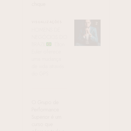
chique
VISUALIZAÇÕES
HOMENS DE
NEGÓCIOS DO
BRAZIL
: Elton
Euler oferece
uma mudança
de vida através
do GPS
O Grupo de
Performance
Superior é um
curso que