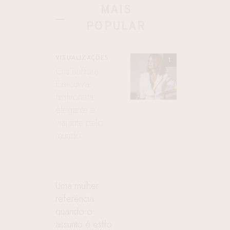
MAIS
POPULAR
VISUALIZAÇÕES
Cris Buffara:
Executiva,
fashionista
elegante e
viajante pelo
mundo
Uma mulher
referência
quando o
assunto é estilo