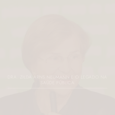
DRA. ZILDA ARNS NEUMANN E O LEGADO NA
SAÚDE PÚBLICA