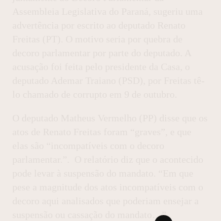
Assembleia Legislativa do Paraná, sugeriu uma
advertência por escrito ao deputado Renato
Freitas (PT). O motivo seria por quebra de
decoro parlamentar por parte do deputado. A
acusação foi feita pelo presidente da Casa, o
deputado Ademar Traiano (PSD), por Freitas tê-
lo chamado de corrupto em 9 de outubro.
O deputado Matheus Vermelho (PP) disse que os
atos de Renato Freitas foram “graves”, e que
elas são “incompatíveis com o decoro
parlamentar.”. O relatório diz que o acontecido
pode levar à suspensão do mandato. “Em que
pese a magnitude dos atos incompatíveis com o
decoro aqui analisados que poderiam ensejar a
suspensão ou cassação do mandato…”.