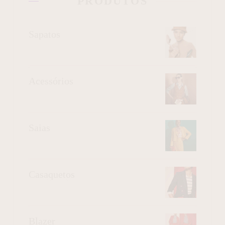
PRODUTOS
Sapatos
Acessórios
Saias
Casaquetos
Blazer