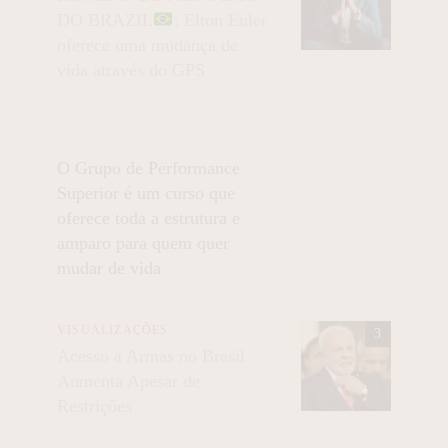
DO BRAZIL
: Elton Euler
oferece uma mudança de
vida através do GPS
O Grupo de Performance
Superior é um curso que
oferece toda a estrutura e
amparo para quem quer
mudar de vida
VISUALIZAÇÕES
Acesso a Armas no Brasil
Aumenta Apesar de
Restrições