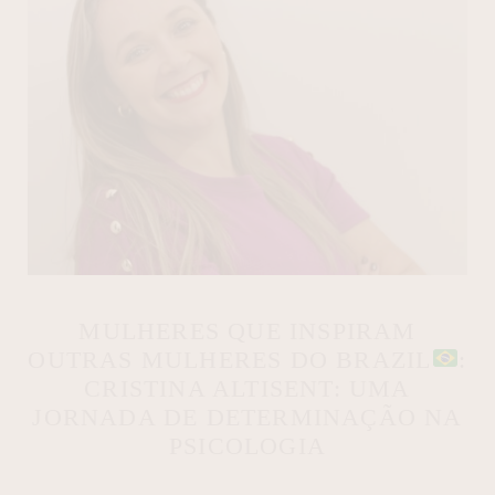
MULHERES QUE INSPIRAM
OUTRAS MULHERES DO BRAZIL
:
CRISTINA ALTISENT: UMA
JORNADA DE DETERMINAÇÃO NA
PSICOLOGIA