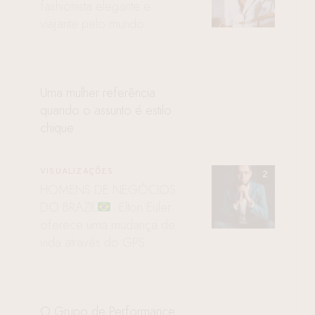
fashionista elegante e
viajante pelo mundo
Uma mulher referência
quando o assunto é estilo
chique
VISUALIZAÇÕES
HOMENS DE NEGÓCIOS
DO BRAZIL
: Elton Euler
oferece uma mudança de
vida através do GPS
O Grupo de Performance