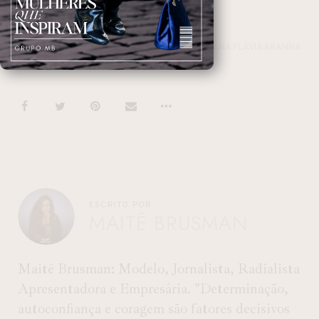
ANA FLÁVIA ARANNA
ESCRITO POR
MAITÊ BRUSMAN
Maitê Brusman: Modelo, Jornalista, Radialista
Apresentadora e Empresária. "Determinação,
autoconfiança e coragem são fatores decisivos