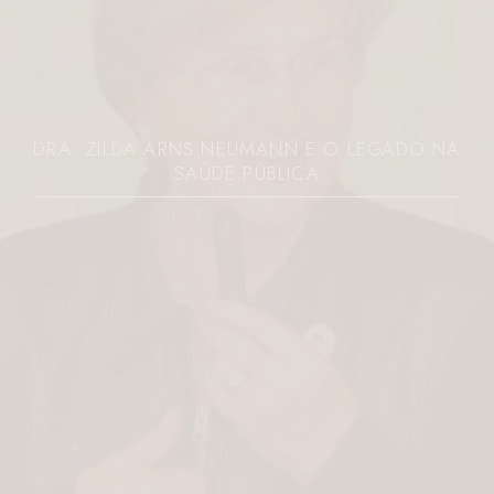
DRA. ZILDA ARNS NEUMANN E O LEGADO NA
SAÚDE PÚBLICA