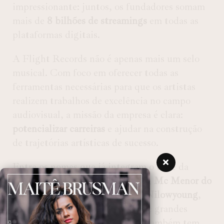
impressionante: juntos, os fundadores somam
mais de
8 bilhões de streamings
em todas as
plataformas digitais.
A Flight Records não é apenas mais um selo
musical. Com foco em oferecer todas as
ferramentas necessárias para que os artistas
realizem trabalhos de excelência no campo
audiovisual, a missão da empresa é clara:
potencializar carreiras
e ajudar na construção
de trajetórias artísticas de sucesso.
Entre os nomes que já integram o time da
Flight Records estão
Mc J Mito
,
Mc Menor do
Alvorada
,
Dj Borest
,
Greg Mc
,
Nilowyoung
,
rafftheraff
, entre outros. Além de grandes
talentos já consolidados, o selo também tem