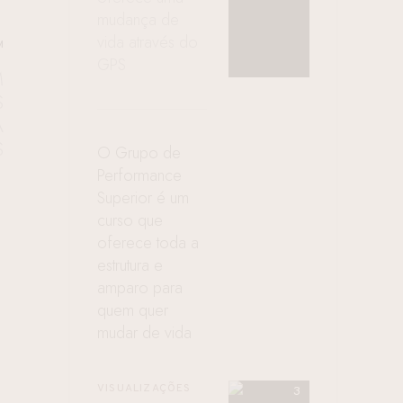
mudança de
vida através do
M
GPS
M
S
A
S
O Grupo de
Performance
Superior é um
curso que
oferece toda a
estrutura e
amparo para
quem quer
mudar de vida
VISUALIZAÇÕES