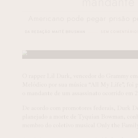
mandante 
Americano pode pegar prisão pe
DA REDAÇÃO MAITÊ BRUSMAN
SEM COMENTÁRIO
O rapper Lil Durk, vencedor do Grammy em 
Melódico por sua música “All My Life”, foi p
o mandante de um assassinato ocorrido em 2
De acordo com promotores federais, Durk De
planejado a morte de Tyquian Bowman, conh
membro do coletivo musical Only the Family