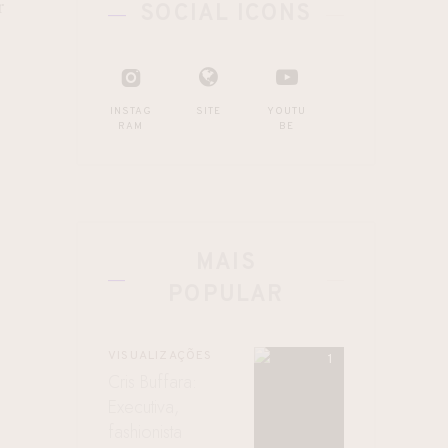
r
SOCIAL ICONS
INSTAG
SITE
YOUTU
RAM
BE
MAIS
POPULAR
VISUALIZAÇÕES
Cris Buffara:
Executiva,
fashionista