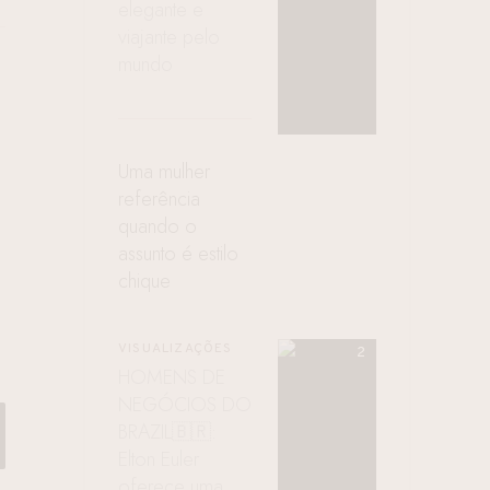
elegante e
viajante pelo
mundo
Uma mulher
referência
quando o
assunto é estilo
chique
VISUALIZAÇÕES
HOMENS DE
NEGÓCIOS DO
BRAZIL🇧🇷:
Elton Euler
oferece uma