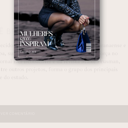
TÊ BRUSMAN
ido como MB, é um jornal brasileiro, paranaense e
ba, sua existência desde 2001 mostra sua força no
 Jornal Der Beobachter e da revista Maitê Brusman,
e outros projetos, forma o grupo dos principais
 e do estado.
VER COMENTÁRIO