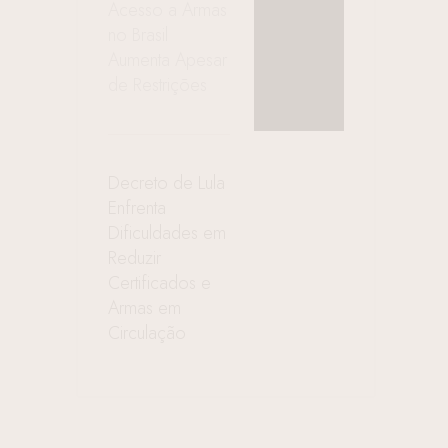
Acesso a Armas
no Brasil
Aumenta Apesar
de Restrições
Decreto de Lula
Enfrenta
Dificuldades em
Reduzir
Certificados e
Armas em
Circulação