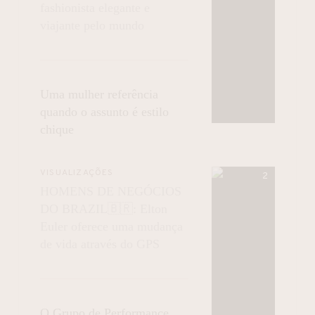
fashionista elegante e
viajante pelo mundo
Uma mulher referência
quando o assunto é estilo
chique
VISUALIZAÇÕES
HOMENS DE NEGÓCIOS
DO BRAZIL🇧🇷: Elton
Euler oferece uma mudança
de vida através do GPS
O Grupo de Performance