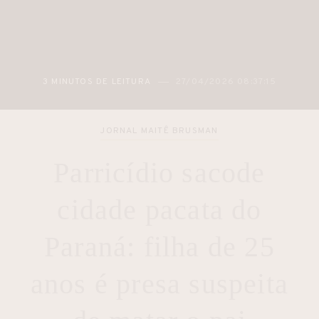
2 MINUTOS DE LEITURA
27/04/2026 05:48:12
JORNAL MAITÊ BRUSMAN
Parricídio sacode
cidade pacata do
Paraná: filha de 25
anos é presa suspeita