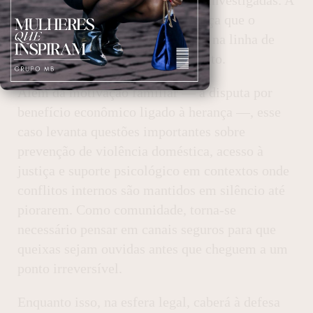
prisão preventiva da mulher reforça que o
Judiciário viu elementos robustos na linha de
motivação e materialidade do delito.
Além da motivação familiar — a disputa por
benefício econômico ligado à herança —, esse
caso levanta questões importantes sobre
prevenção de violência doméstica, acesso à
justiça e suporte psicológico em contextos onde
conflitos internos são mantidos em silêncio até
piorarem. Como comunidade, torna-se
necessário pensar em canais seguros para que
queixas sejam ouvidas antes que cheguem a um
ponto irreversível.
Enquanto isso, na esfera legal, caberá à defesa