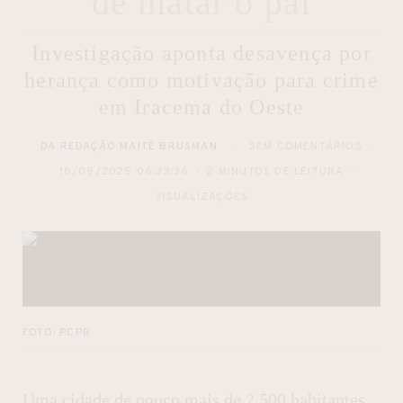
de matar o pai
Investigação aponta desavença por
herança como motivação para crime
em Iracema do Oeste
DA REDAÇÃO MAITÊ BRUSMAN
SEM COMENTÁRIOS
18/09/2025 06:33:36
2 MINUTOS DE LEITURA
VISUALIZAÇÕES
FOTO: PCPR
Uma cidade de pouco mais de 2.500 habitantes