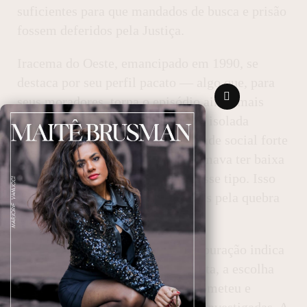
suficientes para que mandados de busca e prisão
fossem deferidos pela Justiça.
Iracema do Oeste, emancipado em 1990, se
destaca por seu perfil pacato — algo que, para
seus moradores, torna o episódio ainda mais
chocante. A pequena comunidade, isolada
geograficamente e com proximidade social forte
entre vizinhos e familiares, costumava ter baixa
incidência de crimes violentos desse tipo. Isso
assusta não só pelo fato em si, mas pela quebra
dessa normalidade coletiva.
O modus operandi levantado na apuração indica
que o crime foi premeditado: a data, a escolha
do local e a relação entre quem cometeu e
vítima têm sido minuciosamente investigadas. A