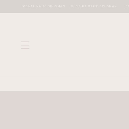
JORNAL MAITÊ BRUSMAN
BLOG DA MAITÊ BRUSMAN
C