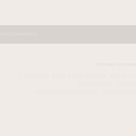
VER COMENTÁRIO
PRÓXIMA POSTAGE
CHAPÉUS SÃO TENDÊNCIA NA PITT
IMMAGINE UOM
OUTONO/INVERNO 2024/202