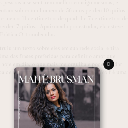
s pessoas a se sentirem melhor consigo mesmas, e
mentam sobre: um homem de 56 anos perdeu 10 quilos
e menos 11 centímetros de quadril e 7 centímetros de
erdeu 7 quilos. Apaixonada por estudar, ela esteve
 Prática Ortomolecular.
ruiu um texto sobre eles em sua rede social e tira
ma das frases preferidas para definir o amor que
, hoje em dia, o que mais me orgulha é poder ajudar
a de uma melhora na qualidade de vida.’ Wolf é uma