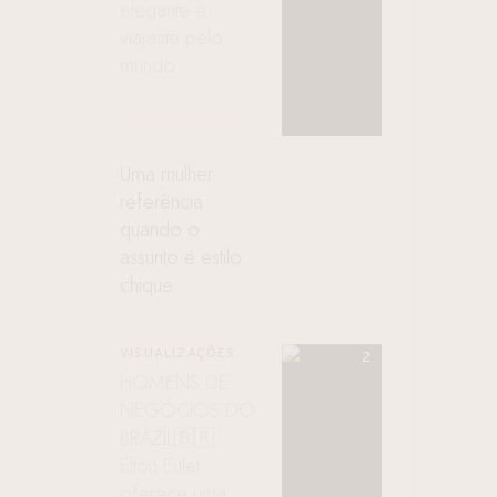
elegante e
viajante pelo
mundo
Uma mulher
referência
quando o
assunto é estilo
chique
VISUALIZAÇÕES
HOMENS DE
NEGÓCIOS DO
BRAZIL🇧🇷:
Elton Euler
oferece uma