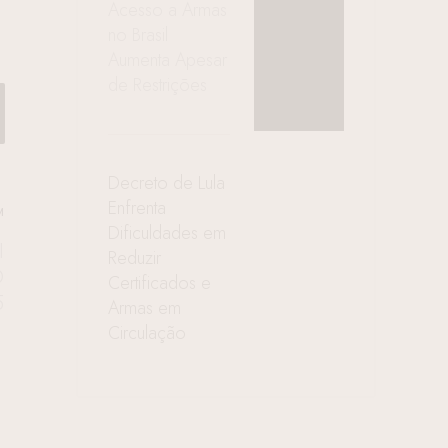
Acesso a Armas
no Brasil
Aumenta Apesar
de Restrições
Decreto de Lula
Enfrenta
M
Dificuldades em
I
Reduzir
O
Certificados e
5
Armas em
Circulação