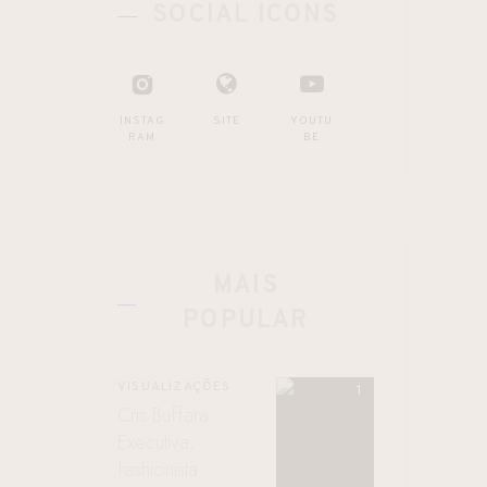
SOCIAL ICONS
INSTAG
SITE
YOUTU
RAM
BE
MAIS
POPULAR
VISUALIZAÇÕES
Cris Buffara:
Executiva,
fashionista