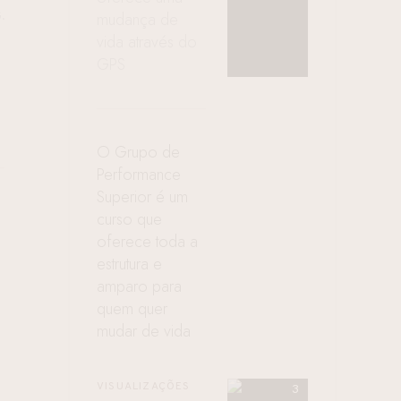
mudança de
.
vida através do
GPS
O Grupo de
Performance
Superior é um
curso que
oferece toda a
estrutura e
amparo para
quem quer
mudar de vida
VISUALIZAÇÕES