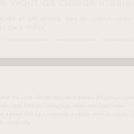
da Wolff da cidade Indaial
ajuda as pacientes, mas se coloca como
lo para todos
S
12/01/2024 16:00:01
1 MINUTO DE LEITURA
VISUALIZAÇÕES
gatar em cada cliente sua autoestima e disposição par
ostar uma foto no Instagram, usou essa frase como
ou a pesar 100 kg e começou a cuidar mais da saúde, j
o, conta ela.