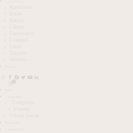
Loja Virtual
Acessórios
Blazer
Bolsas
Calças
Casaquetos
Cropped
Saias
Sapatos
Vestidos
Contato
0
Home
Destaques
Categories
Viajens
Coluna Social
Sobre mim
Loja Virtual