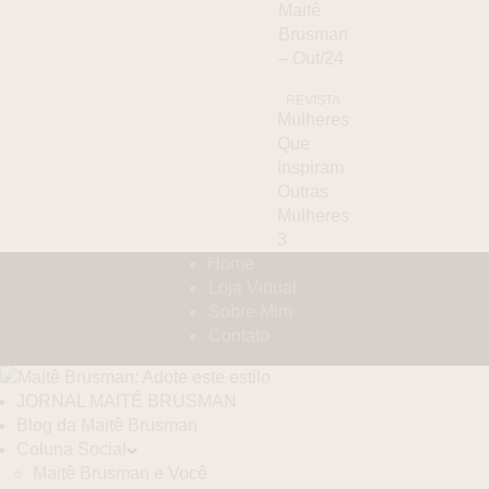
Maitê
Brusman
– Out/24
REVISTA
Mulheres
Que
Inspiram
Outras
Mulheres
3
Home
Loja Virtual
Sobre Mim
Contato
JORNAL MAITÊ BRUSMAN
Blog da Maitê Brusman
Coluna Social
Maitê Brusman e Você