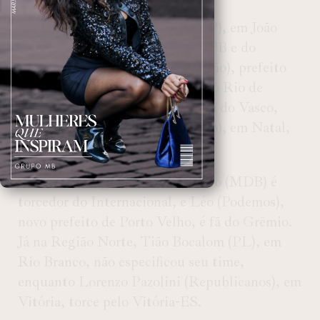
No Nordeste, Cícero Lucena (PP), em João
Pessoa, é torcedor do Botafogo-PB e do
Flamengo, e Silvio Mendes (União), prefeito
de Teresina, torce pelo Vasco. No Rio de
Janeiro, Eduardo Paes (PSD) é fã do Vasco,
enquanto Paulinho Freire (União), em Natal,
apoia o América-RN.
Em Porto Alegre, Sebastião Melo (MDB) é
torcedor do Internacional, e Léo (Podemos),
novo prefeito de Porto Velho, é fã do Grêmio.
Já na Região Norte, Tião Bocalom (PL), em
Rio Branco, não especificou seu time,
enquanto Lorenzo Pazolini (Republicanos), em
Vitória, torce pelo Vitória-ES.