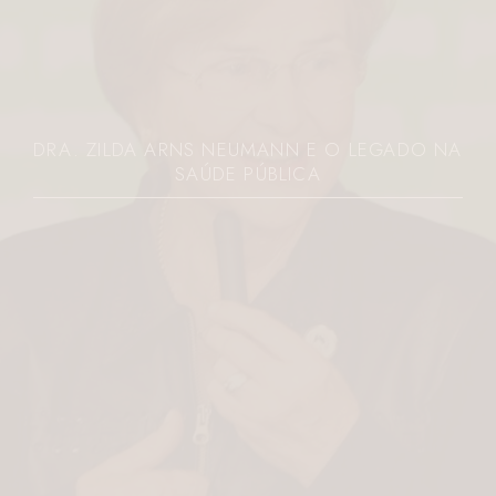
DRA. ZILDA ARNS NEUMANN E O LEGADO NA
SAÚDE PÚBLICA