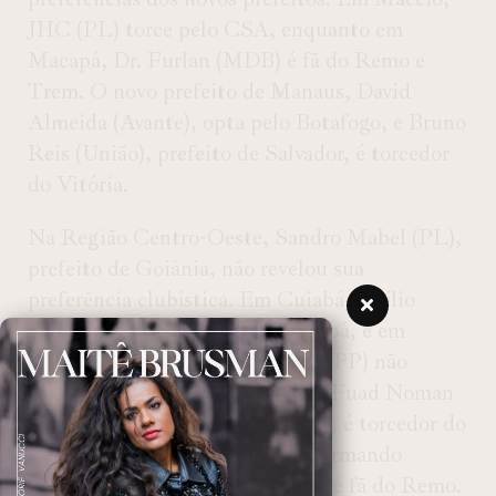
JHC (PL) torce pelo CSA, enquanto em
Macapá, Dr. Furlan (MDB) é fã do Remo e
Trem. O novo prefeito de Manaus, David
Almeida (Avante), opta pelo Botafogo, e Bruno
Reis (União), prefeito de Salvador, é torcedor
do Vitória.
Na Região Centro-Oeste, Sandro Mabel (PL),
prefeito de Goiânia, não revelou sua
preferência clubística. Em Cuiabá, Abílio
Brunini (PL) é torcedor do Cuiabá, e em
Campo Grande, Adriane Lopes (PP) não
especificou seu time do coração. Fuad Noman
(PSD), eleito em Belo Horizonte, é torcedor do
Atlético-MG, enquanto Igor Normando
(MDB), novo prefeito de Belém, é fã do Remo.