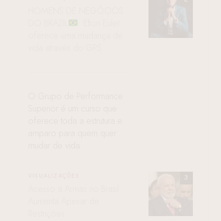
HOMENS DE NEGÓCIOS
DO BRAZIL
: Elton Euler
oferece uma mudança de
vida através do GPS
O Grupo de Performance
Superior é um curso que
oferece toda a estrutura e
amparo para quem quer
mudar de vida
VISUALIZAÇÕES
Acesso a Armas no Brasil
Aumenta Apesar de
Restrições