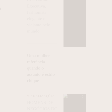
Executiva,
a
fashionista
elegante e
viajante pelo
mundo
Uma mulher
referência
quando o
assunto é estilo
chique
VISUALIZAÇÕES
HOMENS DE
NEGÓCIOS DO