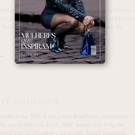
o mostrou que, mesmo em meio a números grandiosos, 
sua história. O recorde mundial é, acima de tudo, um
l fundamental do futebol de base na revelação de
ITÊ BRUSMAN
ido como MB, é um jornal brasileiro, paranaense e
ba, sua existência desde 2001 mostra sua força no
 Jornal Der Beobachter e da revista Maitê Brusman,