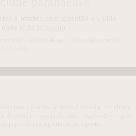
clube paranaense
rica e lembra com gratidão o União
, onde tudo começou
MENTÁRIOS
20/08/2025 08:26:01
2 MINUTOS DE LEITURA
SUALIZAÇÕES
mente para a história do futebol mundial. Na última
das disputadas como profissional
, superando o inglês
s jogos oficiais registrados no esporte.