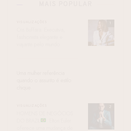
MAIS POPULAR
VISUALIZAÇÕES
Cris Buffara: Executiva,
fashionista elegante e
viajante pelo mundo
Uma mulher referência
quando o assunto é estilo
chique
VISUALIZAÇÕES
HOMENS DE NEGÓCIOS
DO BRAZIL
: Elton Euler
oferece uma mudança de