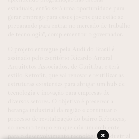
estaduais, então será uma oportunidade para
gerar emprego para esses jovens que estão se
preparando para entrar no mercado de trabalho
de tecnologia”, complementou o governador.
O projeto entregue pela Audi do Brasil é
assinado pelo escritório Ricardo Amaral
Arquitetos Associados, de Curitiba, e terá
estilo Retrofit, que vai renovar e reutilizar as
estruturas existentes para abrigar um hub de
tecnologia e inovação para empresas de
diversos setores. O objetivo é preservar a
herança industrial da região e continuar o
processo de revitalização do bairro Rebouças,
ao mesmo tempo em que cria um ambiente
para o desenvolvimento tecnológico, industrial