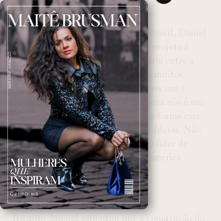
e empreendedor.
O CEO e presidente da Audi do Brasil, Daniel
Rojas, destacou que a entrega do projeto é
mais um capítulo da grande parceria entre a
empresa e o Estado. “Nós fizemos muitos
projetos em conjunto, com ações sociais e
culturais muito interessantes, e para nós é um
orgulho apoiar também de alguma forma esse
grande projeto que é a Fábrica de Ideias. Não
temos dúvida que esse espaço será líder de
inovação e tecnologia dentro da América
Latina”, ressaltou.
Ricardo Amaral salientou que a construção do