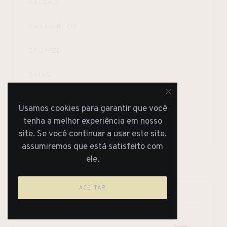
CALÇAS
CASAQUETOS
CROPPED
SAIAS
SAPATOS
Usamos cookies para garantir que você
tenha a melhor experiência em nosso
VESTIDOS
site. Se você continuar a usar este site,
assumiremos que está satisfeito com
ele.
ACEITAR
PRODUTOS