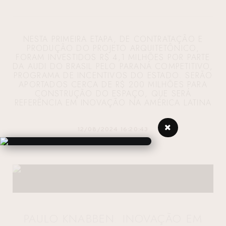
NESTA PRIMEIRA ETAPA, DE CONTRATAÇÃO E
PRODUÇÃO DO PROJETO ARQUITETÔNICO,
FORAM INVESTIDOS R$ 4,1 MILHÕES POR PARTE
DA AUDI DO BRASIL PELO PARANÁ COMPETITIVO,
PROGRAMA DE INCENTIVOS DO ESTADO. SERÃO
APORTADOS CERCA DE R$ 200 MILHÕES PARA
CONSTRUÇÃO DO ESPAÇO, QUE SERÁ
REFERÊNCIA EM INOVAÇÃO NA AMÉRICA LATINA
12/08/2024 16:20:43
PAULO KNABBEN: INOVAÇÃO EM