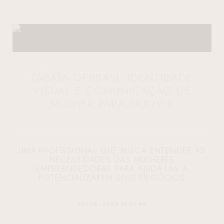
TÁBATA GERBASI: IDENTIDADE
VISUAL E COMUNICAÇÃO DE
MULHER PARA MULHER
UMA PROFISSIONAL QUE BUSCA ENTENDER AS
NECESSIDADES DAS MULHERES
EMPREENDEDORAS PARA AJUDÁ-LAS A
POTENCIALIZAREM SEUS NEGÓCIOS
20/06/2023 12:01:46