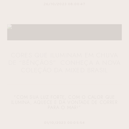
26/10/2023 08:00:47
CORES QUE ILUMINAM EM CHUVA
DE “BÊNÇÃOS”: CONHEÇA A NOVA
COLEÇÃO DA MIXED BRASIL
“COM SUA LUZ FORTE, COM O CALOR QUE
ILUMINA, AQUECE E DÁ VONTADE DE CORRER
PARA O MAR!”
01/10/2023 00:05:54