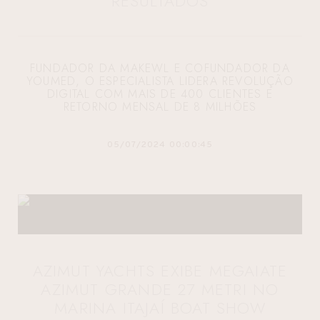
RESULTADOS
FUNDADOR DA MAKEWL E COFUNDADOR DA
YOUMED, O ESPECIALISTA LIDERA REVOLUÇÃO
DIGITAL COM MAIS DE 400 CLIENTES E
RETORNO MENSAL DE 8 MILHÕES
05/07/2024 00:00:45
AZIMUT YACHTS EXIBE MEGAIATE
AZIMUT GRANDE 27 METRI NO
MARINA ITAJAÍ BOAT SHOW