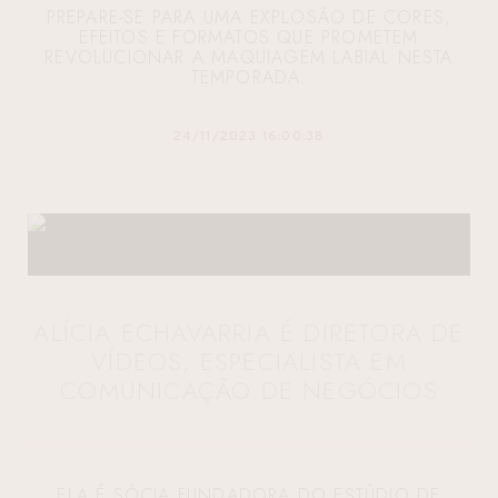
PREPARE-SE PARA UMA EXPLOSÃO DE CORES,
EFEITOS E FORMATOS QUE PROMETEM
REVOLUCIONAR A MAQUIAGEM LABIAL NESTA
TEMPORADA.
24/11/2023 16:00:38
ALÍCIA ECHAVARRIA É DIRETORA DE
VÍDEOS, ESPECIALISTA EM
COMUNICAÇÃO DE NEGÓCIOS
ELA É SÓCIA FUNDADORA DO ESTÚDIO DE