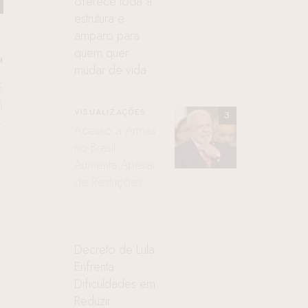
oferece toda a
estrutura e
amparo para
quem quer
M
mudar de vida
S
M
VISUALIZAÇÕES
-
Acesso a Armas
E
no Brasil
Aumenta Apesar
de Restrições
Decreto de Lula
Enfrenta
Dificuldades em
Reduzir