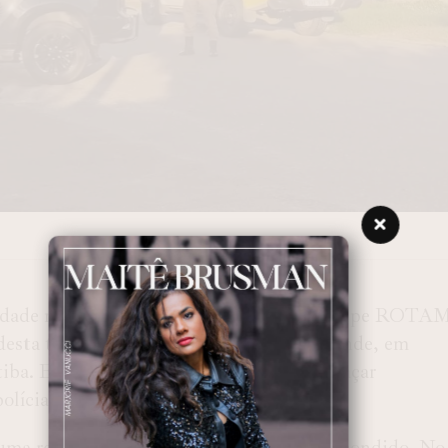
osidade morreu em um confronto com a equipe ROTA
desta terça-feira (10), no Bairro Roça Grande, em
ba. Ele era conhecido na região por ameaçar
olícia.
uma residência onde o suspeito estaria escondido. No