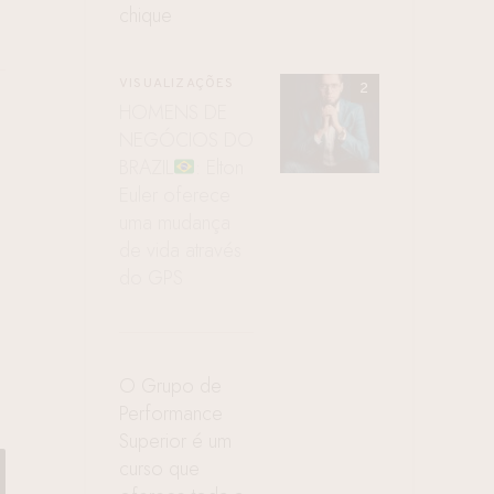
chique
VISUALIZAÇÕES
HOMENS DE
NEGÓCIOS DO
BRAZIL
: Elton
Euler oferece
uma mudança
de vida através
do GPS
O Grupo de
Performance
Superior é um
curso que