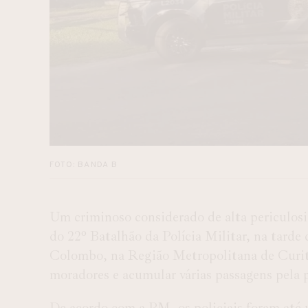
FOTO: BANDA B
Um criminoso considerado de alta pericul
do 22º Batalhão da Polícia Militar, na tarde 
Colombo, na Região Metropolitana de Curiti
moradores e acumular várias passagens pela p
De acordo com a PM, os policiais foram até 