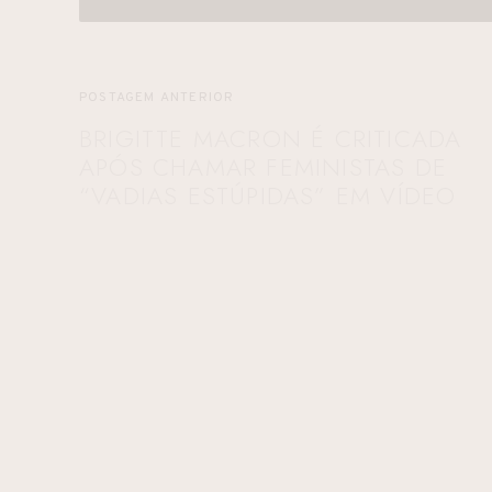
POSTAGEM ANTERIOR
BRIGITTE MACRON É CRITICADA
APÓS CHAMAR FEMINISTAS DE
“VADIAS ESTÚPIDAS” EM VÍDEO