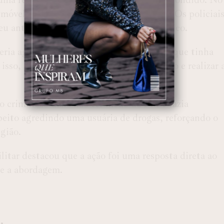
vel, ele abriu fogo contra os militares. Os policiai
reu antes da chegada do atendimento médico.
teria agredido violentamente uma mulher que tinha
isso, a equipe foi acionada para localizá-lo e realizar 
 criminoso dizia não ter medo da PM e fazia
eito agredindo uma usuária de drogas, reforçando o
egião.
litar destacou que a ação foi uma resposta direta ao
te a abordagem.