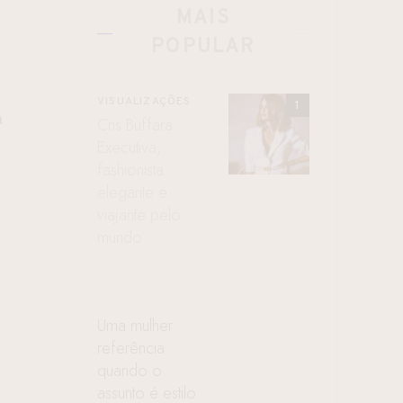
MAIS
s
POPULAR
VISUALIZAÇÕES
a
Cris Buffara:
Executiva,
fashionista
elegante e
viajante pelo
mundo
Uma mulher
referência
quando o
assunto é estilo