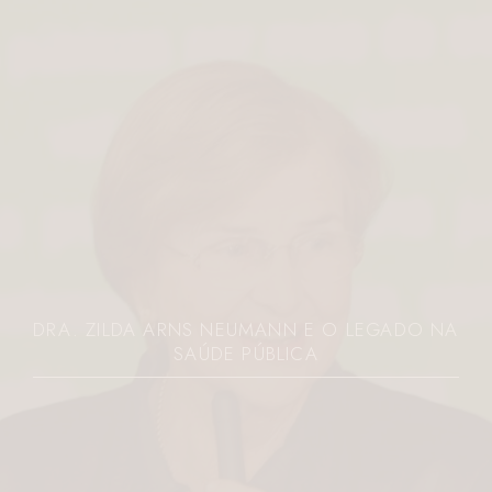
DRA. ZILDA ARNS NEUMANN E O LEGADO NA
SAÚDE PÚBLICA