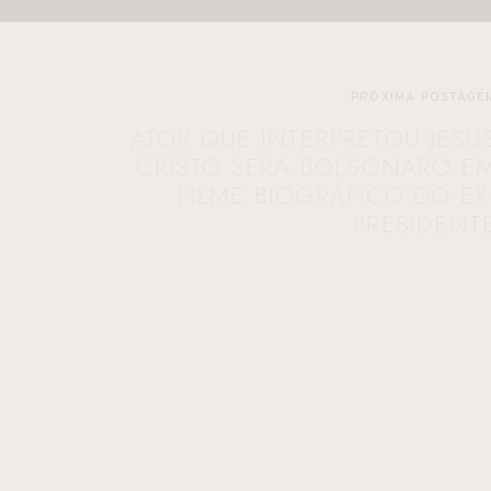
PRÓXIMA POSTAGE
ATOR QUE INTERPRETOU JESU
CRISTO SERÁ BOLSONARO E
FILME BIOGRÁFICO DO EX
PRESIDENT