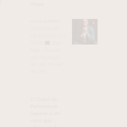
0
chique
VISUALIZAÇÕES
HOMENS DE
NEGÓCIOS DO
BRAZIL
: Elton
Euler oferece
uma mudança
de vida através
do GPS
O Grupo de
Performance
Superior é um
curso que