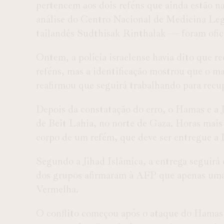
pertencem aos dois reféns que ainda estão n
análise do Centro Nacional de Medicina Legal
tailandês Sudthisak Rinthalak — foram ofic
Ontem, a polícia israelense havia dito que r
reféns, mas a identificação mostrou que o ma
reafirmou que seguirá trabalhando para recup
Depois da constatação do erro, o Hamas e a 
de Beit Lahia, no norte de Gaza. Horas mai
corpo de um refém, que deve ser entregue a Is
Segundo a Jihad Islâmica, a entrega seguirá 
dos grupos afirmaram à AFP que apenas uma 
Vermelha.
O conflito começou após o ataque do Hamas