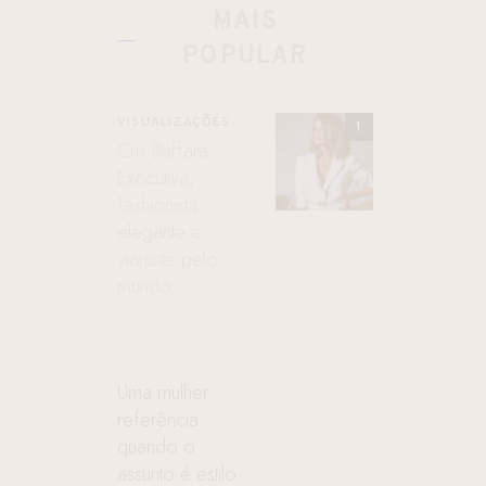
MAIS
POPULAR
VISUALIZAÇÕES
Cris Buffara:
Executiva,
fashionista
elegante e
viajante pelo
mundo
Uma mulher
referência
quando o
assunto é estilo