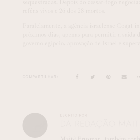
sequestradas. Depois do cessar-fogo negocia
reféns vivos e 26 dos 28 mortos.
Paralelamente, a agência israelense Cogat i
próximos dias, apenas para permitir a saída
governo egípcio, aprovação de Israel e super
COMPARTILHAR
ESCRITO POR
DA REDAÇÃO MAI
Maitê Brusman, também conhec