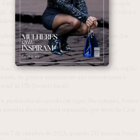
a Faixa de Gaza. A informação foi confirmada após
. As famílias dos reféns, o israelense Ran Gvili e o
ialmente informadas.
ecebeu restos mortais que poderiam ser de um dos
terial não tinha relação com eles. O governo
erar os corpos e garantir “um enterro digno”.
Jihad Islâmica Palestina retomaram buscas na região
s tarde, os grupos anunciaram que encontraram o
rael às 17h (horário local).
os protocolos do acordo em vigor. No entanto, fontes
amostra do corpo será repassada, por meio da Cruz
 em 7 de outubro de 2023, quando 251 pessoas foram