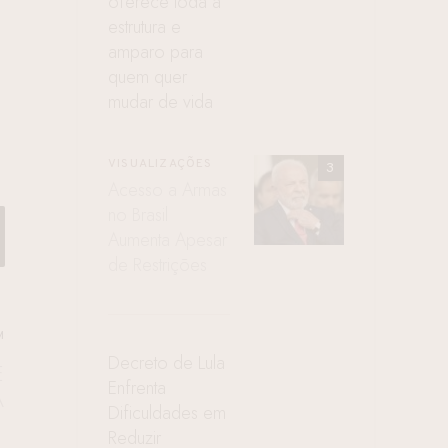
oferece toda a
estrutura e
amparo para
quem quer
mudar de vida
VISUALIZAÇÕES
Acesso a Armas
no Brasil
Aumenta Apesar
de Restrições
M
Decreto de Lula
E
Enfrenta
A
Dificuldades em
Reduzir