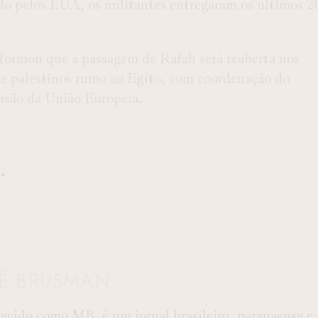
do pelos EUA, os militantes entregaram os últimos 2
nformou que a passagem de Rafah será reaberta nos
 de palestinos rumo ao Egito, com coordenação do
visão da União Europeia.
TÊ BRUSMAN
ido como MB, é um jornal brasileiro, paranaense e