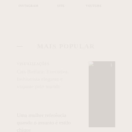
INSTAGRAM
SITE
YOUTUBE
MAIS POPULAR
VISUALIZAÇÕES
Cris Buffara: Executiva,
fashionista elegante e
viajante pelo mundo
Uma mulher referência
quando o assunto é estilo
chique