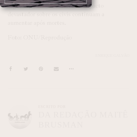
segurança, mas as críticas ao impacto
devastador sobre os civis continuam a
aumentar após mortes.
Foto: ONU/Reprodução
ENRIQUE GALVÃO
ESCRITO POR
DA REDAÇÃO MAITÊ
BRUSMAN