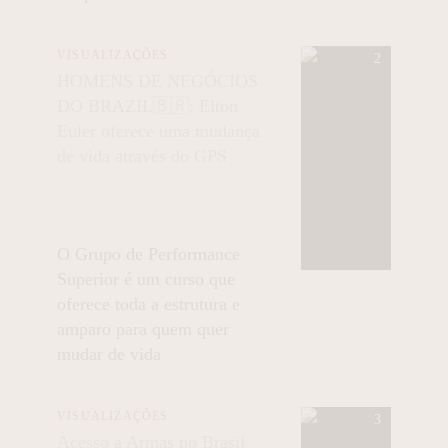
VISUALIZAÇÕES
HOMENS DE NEGÓCIOS
DO BRAZIL🇧🇷: Elton
Euler oferece uma mudança
de vida através do GPS
O Grupo de Performance
Superior é um curso que
oferece toda a estrutura e
amparo para quem quer
mudar de vida
VISUALIZAÇÕES
Acesso a Armas no Brasil