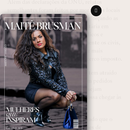
Além das declarações da ONU, relatos
semelhantes foram feitos por moradores locais
e médicos que atuam na região, reforçando as
preocupações com a crise humanitária em
curso. A escassez de recursos médicos e
alimentares está afetando gravemente os civis,
que enfrentam condições cada vez mais
precárias devido ao conflito e ao cerco imposto.
A situação humanitária em Gaza tem atraído
grande atenção internacional, com pedidos
crescentes para que as restrições sejam
aliviadas e a ajuda humanitária possa chegar às
pessoas mais necessitadas.
Israel, por sua vez, tem argumentado que o
bloqueio é necessário para questões de