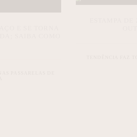
ESTAMPA DE
AÇO E SE TORNA
OUT
DA; SAIBA COMO
TENDÊNCIA FAZ T
NAS PASSARELAS DE
A