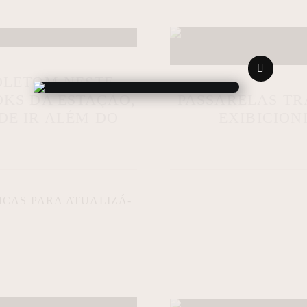
OLETOM NESTE
PASSARELAS T
OKS DA ESTAÇÃO,
EXIBICION
DE IR ALÉM DO
CAS PARA ATUALIZÁ-