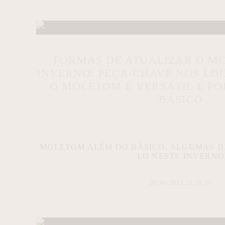
FORMAS DE ATUALIZAR O M
INVERNO: PEÇA-CHAVE NOS LO
O MOLETOM É VERSÁTIL E PO
BÁSICO
MOLETOM ALÉM DO BÁSICO, ALGUMAS DI
LO NESTE INVERNO
26/06/2023 22:36:37