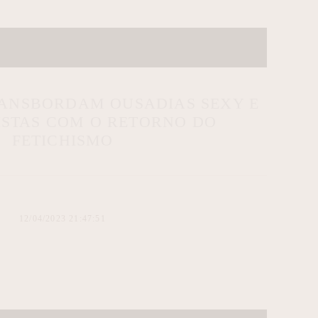
RANSBORDAM OUSADIAS SEXY E
ISTAS COM O RETORNO DO
FETICHISMO
12/04/2023 21:47:51