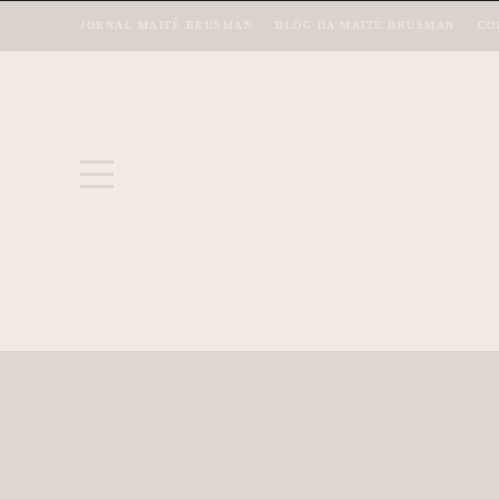
JORNAL MAITÊ BRUSMAN
BLOG DA MAITÊ BRUSMAN
CO