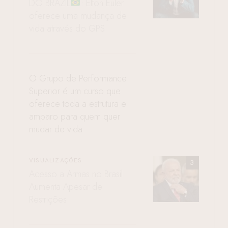
DO BRAZIL
: Elton Euler
oferece uma mudança de
vida através do GPS
O Grupo de Performance
Superior é um curso que
oferece toda a estrutura e
amparo para quem quer
mudar de vida
VISUALIZAÇÕES
Acesso a Armas no Brasil
Aumenta Apesar de
Restrições