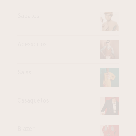
Sapatos
Acessórios
Saias
Casaquetos
Blazer