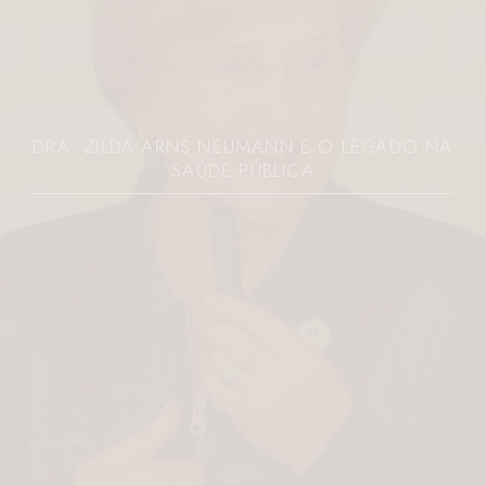
DRA. ZILDA ARNS NEUMANN E O LEGADO NA
SAÚDE PÚBLICA