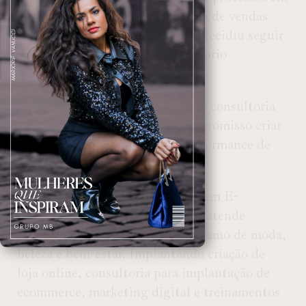
áreas administrativas, plataforma de vendas
online e marketing digital, mas decidiu seguir
seu propósito e começou seu próprio
empreendimento.
Hoje ela é empresária no ramo de consultoria
de negócios, que tem como compromisso criar
estratégias que aumentem a performance de
vendas de seus clientes.
Sua empresa Bravy Consultoria em E-
Commerce e Marketing Digital, atende
pequenas e médias empresas no ramo de moda,
beleza e bem-estar. Implantando criação de
loja online, consultoria para implantação de
ecommerce, marketing digital e treinamentos