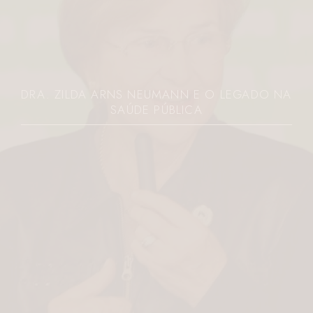
DRA. ZILDA ARNS NEUMANN E O LEGADO NA
SAÚDE PÚBLICA