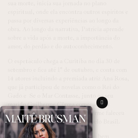
sua morte, inicia sua jornada no plano
espiritual, onde ela encontra outros espíritos e
passa por diversas experiências ao longo da
obra. Ao longo da narrativa, Patrícia aprende
sobre a vida após a morte, a importância do
amor, do perdão e do autoconhecimento.
O espetáculo chega a Curitiba no dia 30 de
setembro e fica até 1° de outubro, e conta com
14 atores incluindo a premiada atriz Ana Rosa,
que já participou de novelas como o Rei do
Gado e Se o Mar Contasse, junto ao seu
marido Guilherme Côrrea começaram a
adaptar e percorrer o país, Guilherme faleceu
em 2006, mas a obra continuou pelo Brasil.
A atriz Ana Rosa tem uma relação bem