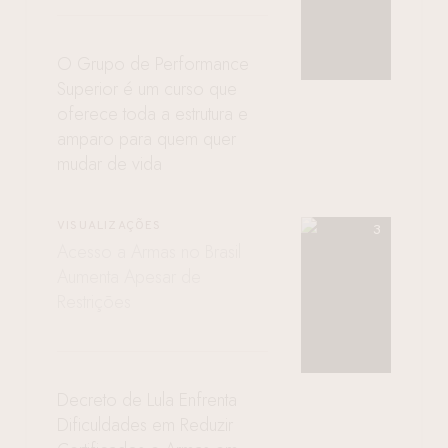
O Grupo de Performance
Superior é um curso que
oferece toda a estrutura e
amparo para quem quer
mudar de vida
VISUALIZAÇÕES
Acesso a Armas no Brasil
Aumenta Apesar de
Restrições
Decreto de Lula Enfrenta
Dificuldades em Reduzir