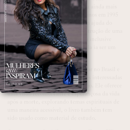
próxima com o espiritismo e ficou ainda mais
forte após perder sua filha de 19 anos em 1995
no Rio de Janeiro e já contou com ajuda do
espírita Chico Xavier para a construção de uma
personagem de novela, o médium inclusive
falou que a peça Violetas na Janela ia ser um
sucesso.
O livro tornou-se bastante popular no Brasil e
é frequentemente lido por pessoas interessadas
na espiritualidade e no espiritismo. Ele oferece
uma visão reconfortante e esperançosa da vida
após a morte, explorando temas espirituais de
uma maneira acessível, o livro também tem
sido usado como material de estudo.