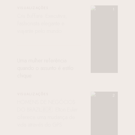
VISUALIZAÇÕES
Cris Buffara: Executiva,
fashionista elegante e
viajante pelo mundo
Uma mulher referência
quando o assunto é estilo
chique
VISUALIZAÇÕES
HOMENS DE NEGÓCIOS
DO BRAZIL🇧🇷: Elton Euler
oferece uma mudança de
vida através do GPS