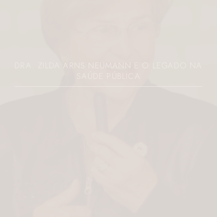
DRA. ZILDA ARNS NEUMANN E O LEGADO NA
SAÚDE PÚBLICA