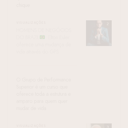
chique
VISUALIZAÇÕES
HOMENS DE NEGÓCIOS
DO BRAZIL
: Elton Euler
oferece uma mudança de
vida através do GPS
O Grupo de Performance
Superior é um curso que
oferece toda a estrutura e
amparo para quem quer
mudar de vida
VISUALIZAÇÕES