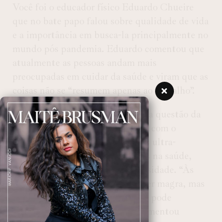
Você foi o educador físico Eduardo Chueire
que no bate papo falou sobre qualidade de vida
e a importância em busca-la principalmente no
mundo pós pandemia. Eduardo comentou que
atualmente as pessoas andam mais
preocupadas em cuidar da saúde e viram que as
coisas não se “resumem apenas ao trabalho”.
O educador falou também sobre a questão da
má alimentação das pessoas que, com o
consumo exagerado de alimentos ultra-
processados provocam problemas na saúde,
como hipertensão, diabetes, obesidade. “Às
vezes a pessoa pode até mesmo ser magra, mas
a gordura visceral é grande o que pode
prejudicar a saúde da pessoa”, comentou