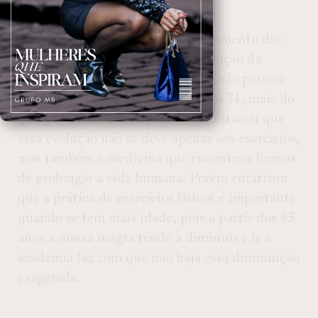
Eduardo..
Ao ser indagado sobre o envelhecimento das
pessoas, Eduardo destacou a evolução da
expectativa de vida que, em 1955 não passava
dos 38 anos, atualmente chega aos 74, mais do
que dobrando. Nesse ponto ele destacou que
essa evolução não se deve apenas aos exercícios,
mas também à medicina que encontrou formas
de prolongar a vida humana. Porém enfatizou
que a prática de exercícios físicos é importante
quando se tem mais idade, pois a partir dos 35
anos a massa magra tende a diminuir e ir à
academia faz com que não haja essa diminuição
exagerada.