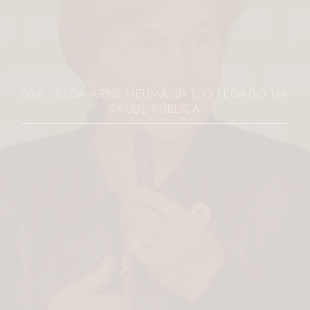
DRA. ZILDA ARNS NEUMANN E O LEGADO NA
SAÚDE PÚBLICA