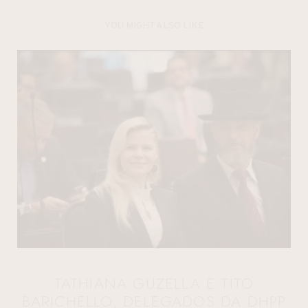
YOU MIGHT ALSO LIKE
TATHIANA GUZELLA E TITO
BARICHELLO, DELEGADOS DA DHPP