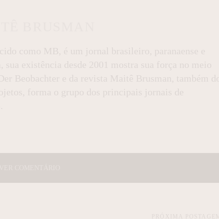
ITÊ BRUSMAN
do como MB, é um jornal brasileiro, paranaense e
a, sua existência desde 2001 mostra sua força no meio
l Der Beobachter e da revista Maitê Brusman, também d
jetos, forma o grupo dos principais jornais de
.
VER COMENTÁRIO
PRÓXIMA POSTAGE