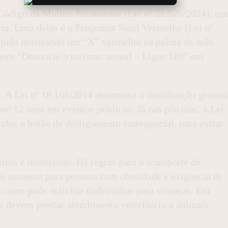
 Código da Mulher Paranaense (Lei nº 21.926/2024), qu
cia. Uma delas é o Programa Sinal Vermelho (Lei nº
 ajuda mostrando um “X” vermelho na palma da mão.
gem “Denuncie o turismo sexual – Ligue 180” em
 A Lei nº 18.168/2014 determina a distribuição gratuit
até 12 anos em eventos públicos. Já nas piscinas, a Lei
alos e botão de desligamento emergencial, para evitar
eiros e motoristas. Há regras para o transporte de
de assentos para pessoas com obesidade e exigência de
carro pode solicitar cadeirinhas para crianças. Em
as devem prestar atendimento veterinário a animais