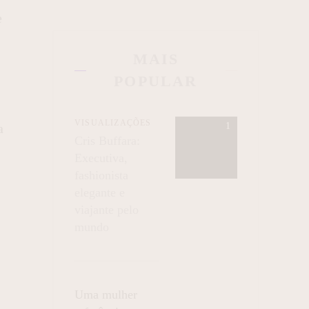
e
MAIS
POPULAR
VISUALIZAÇÕES
a
Cris Buffara:
Executiva,
fashionista
elegante e
viajante pelo
mundo
Uma mulher