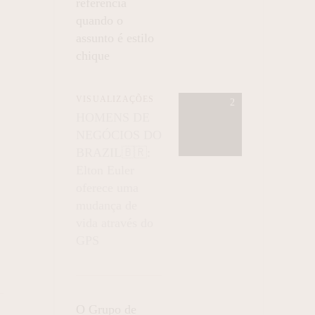
referência
quando o
assunto é estilo
chique
s
VISUALIZAÇÕES
HOMENS DE
NEGÓCIOS DO
BRAZIL🇧🇷:
Elton Euler
oferece uma
mudança de
vida através do
GPS
O Grupo de