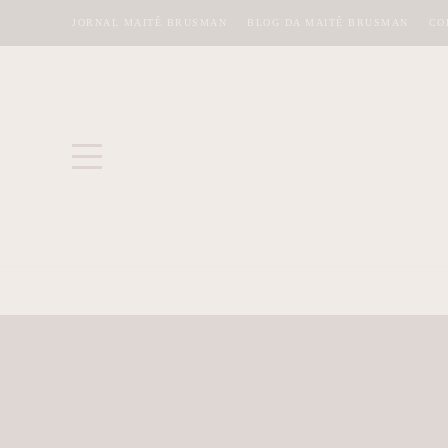
JORNAL MAITÊ BRUSMAN
BLOG DA MAITÊ BRUSMAN
CO