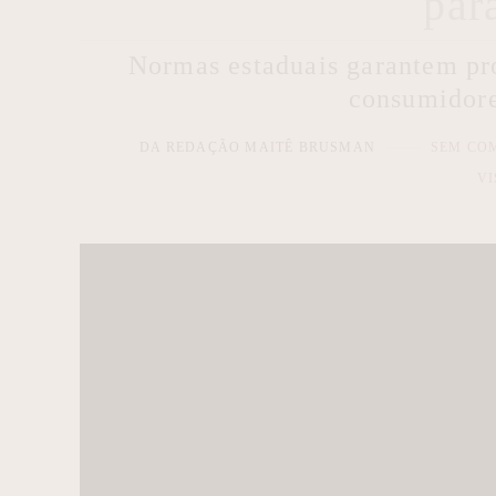
par
Normas estaduais garantem prot
consumidore
DA REDAÇÃO MAITÊ BRUSMAN
SEM CO
VI