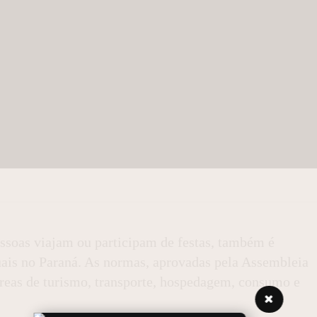
ssoas viajam ou participam de festas, também é
duais no Paraná. As normas, aprovadas pela Assembleia
áreas de turismo, transporte, hospedagem, consumo e