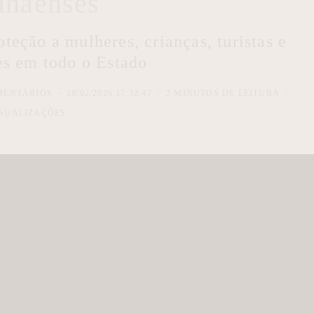
anaenses
eção a mulheres, crianças, turistas e
s em todo o Estado
MENTÁRIOS
18/02/2026 17:32:47
2 MINUTOS DE LEITURA
SUALIZAÇÕES