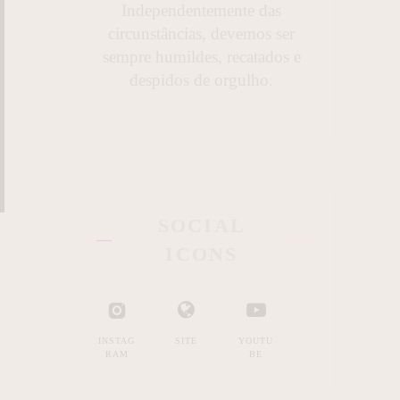
Independentemente das
circunstâncias, devemos ser
sempre humildes, recatados e
despidos de orgulho.
SOCIAL
ICONS
INSTAG
SITE
YOUTU
RAM
BE