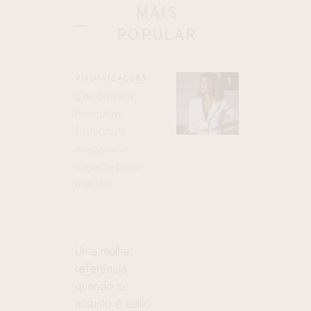
MAIS
POPULAR
VISUALIZAÇÕES
Cris Buffara:
Executiva,
fashionista
elegante e
viajante pelo
mundo
e
Uma mulher
referência
quando o
assunto é estilo