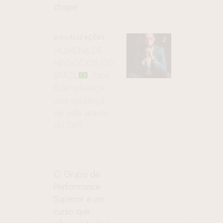
chique
VISUALIZAÇÕES
HOMENS DE
NEGÓCIOS DO
BRAZIL
: Elton
Euler oferece
uma mudança
de vida através
do GPS
O Grupo de
Performance
Superior é um
curso que