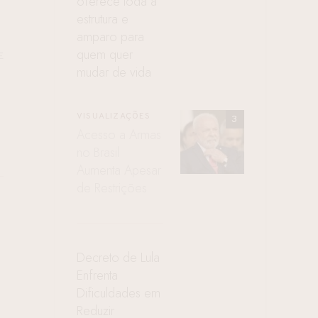
oferece toda a
estrutura e
amparo para
quem quer
E
mudar de vida
VISUALIZAÇÕES
Acesso a Armas
no Brasil
Aumenta Apesar
de Restrições
Decreto de Lula
Enfrenta
Dificuldades em
Reduzir