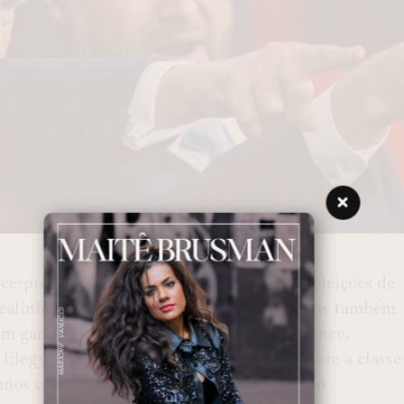
ice-presidente por Donald Trump para as eleições de
e realinhamento do Partido Republicano, mas também
 têm ganhado destaque nos últimos anos. Vance,
 Elegy”, trouxe à tona questões cruciais sobre a classe
 anos como senador por Ohio. Sua indicação