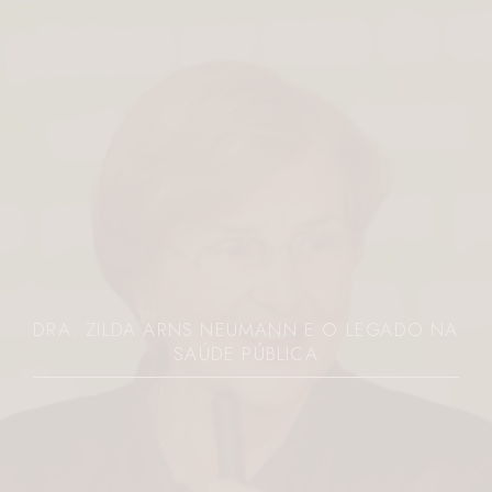
DRA. ZILDA ARNS NEUMANN E O LEGADO NA
SAÚDE PÚBLICA