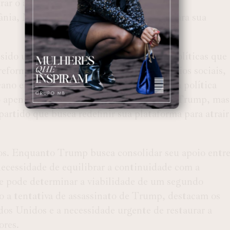
r o apoio dos eleitores rurais e de classe
nia, Michigan e Wisconsin, essenciais para sua
 sido uma voz proeminente na defesa de políticas que
eformar a imigração e proteger os benefícios sociais,
cano em meio a um período de mudança na política
 não apenas um alinhamento ideológico com Trump, mas
tido que busca redefinir sua plataforma para atrair
ios. Enquanto Trump busca consolidar seu apoio entr
necessidade de equilibrar a continuidade com a
e pode determinar a viabilidade de um segundo
o a tentativa de assassinato de Trump, destacam os
ados Unidos e a necessidade urgente de restaurar a
ores.