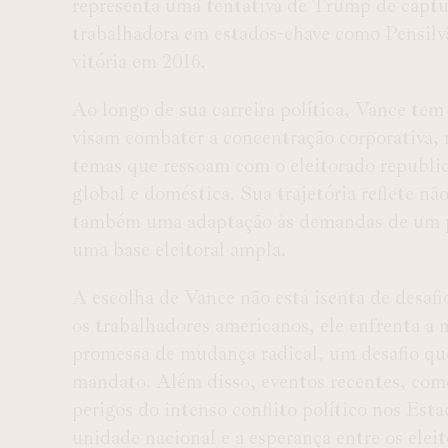
representa uma tentativa de Trump de captura
trabalhadora em estados-chave como Pensilvâ
vitória em 2016.
Ao longo de sua carreira política, Vance tem
visam combater a concentração corporativa, r
temas que ressoam com o eleitorado republi
global e doméstica. Sua trajetória reflete
também uma adaptação às demandas de um par
uma base eleitoral ampla.
A escolha de Vance não está isenta de desaf
os trabalhadores americanos, ele enfrenta a 
promessa de mudança radical, um desafio qu
mandato. Além disso, eventos recentes, com
perigos do intenso conflito político nos Est
unidade nacional e a esperança entre os eleit