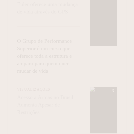
Euler oferece uma mudança
de vida através do GPS
O Grupo de Performance
Superior é um curso que
oferece toda a estrutura e
amparo para quem quer
mudar de vida
VISUALIZAÇÕES
Acesso a Armas no Brasil
Aumenta Apesar de
Restrições