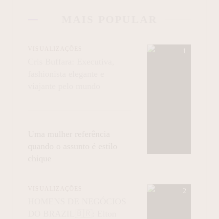
MAIS POPULAR
VISUALIZAÇÕES
Cris Buffara: Executiva,
fashionista elegante e
viajante pelo mundo
Uma mulher referência
quando o assunto é estilo
chique
VISUALIZAÇÕES
HOMENS DE NEGÓCIOS
DO BRAZIL🇧🇷: Elton