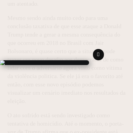
um atentado.
Mesmo sendo ainda muito cedo para uma
conclusão taxativa de que esse ataque a Donald
Trump tende a gerar a mesma consequência do
que ocorreu em 2018 no Brasil com Jair
Bolsonaro, é quase certo que a situação pode
trazer um novo desafio aos democratas de como
lidar com o adversário agora visto como vítima
da violência politica. Se ele já era o favorito até
então, com esse novo episódio podemos
visualizar um cenário imediato nos resultados da
eleição.
O ato sofrido está sendo investigado como
tentativa de homicídio. Até o momento, o porta-
voz de Trump afirma que o ex-presidente está