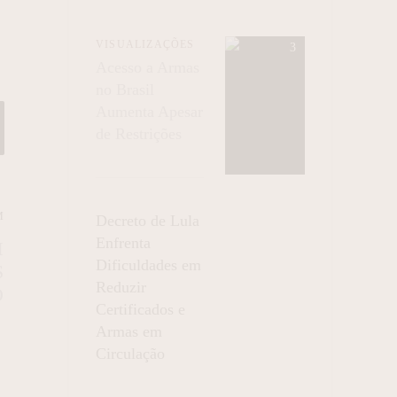
VISUALIZAÇÕES
Acesso a Armas
no Brasil
Aumenta Apesar
de Restrições
M
Decreto de Lula
Enfrenta
M
Dificuldades em
S
Reduzir
O
Certificados e
Armas em
Circulação