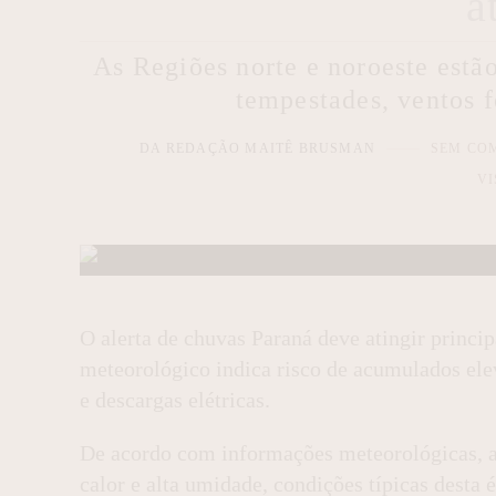
a
As Regiões norte e noroeste estã
tempestades, ventos f
DA REDAÇÃO MAITÊ BRUSMAN
SEM CO
VI
O alerta de chuvas Paraná deve atingir princip
meteorológico indica risco de acumulados elev
e descargas elétricas.
De acordo com informações meteorológicas, a
calor e alta umidade, condições típicas desta