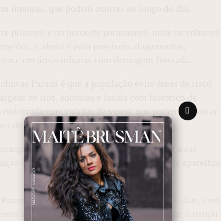
ém intensas, que podem ocorrer ao longo do dia.
rte pioneiro e do noroeste paranaense, onde os volumes
egiões, o alerta é para possíveis alagamentos,
almente em áreas urbanas com drenagem limitada.
 chuvas Paraná é que a população evite áreas de risco
rgens de rios, encostas e locais com histórico de
redobrada com rajadas de vento, que podem provocar
to de energia.
scargas elétricas, o que aumenta o risco em áreas
ção é buscar abrigo seguro e evitar o uso de aparelhos
s Paraná deve persistir ao longo dos próximos dias, com
ntes regiões do estado. A previsão indica que o tempo