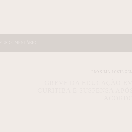
.
VER COMENTÁRIO
PRÓXIMA POSTAGE
GREVE DA EDUCAÇÃO E
CURITIBA É SUSPENSA APÓ
ACORD