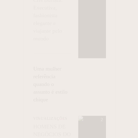
Executiva,
fashionista
elegante e
viajante pelo
mundo
Uma mulher
referência
quando o
assunto é estilo
chique
VISUALIZAÇÕES
HOMENS DE
NEGÓCIOS DO