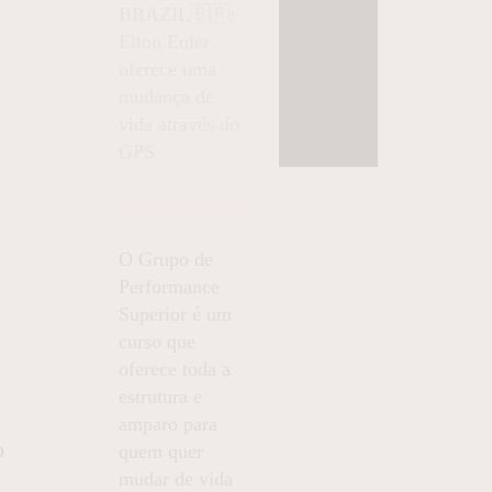
BRAZIL🇧🇷:
Elton Euler
oferece uma
mudança de
vida através do
GPS
O Grupo de
Performance
Superior é um
curso que
oferece toda a
estrutura e
amparo para
o
quem quer
mudar de vida