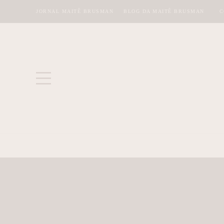
JORNAL MAITÊ BRUSMAN
BLOG DA MAITÊ BRUSMAN
C