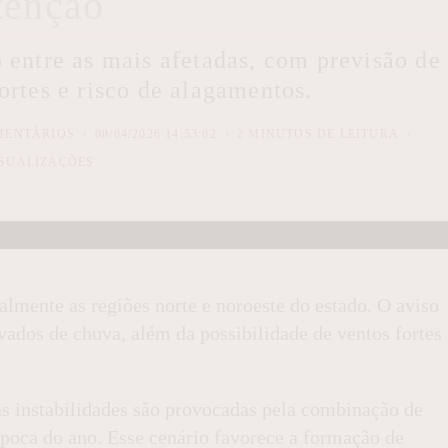
tenção
o entre as mais afetadas, com previsão de
ortes e risco de alagamentos.
MENTÁRIOS
08/04/2026 14:53:02
2 MINUTOS DE LEITURA
SUALIZAÇÕES
almente as regiões norte e noroeste do estado. O aviso
ados de chuva, além da possibilidade de ventos fortes
s instabilidades são provocadas pela combinação de
 época do ano. Esse cenário favorece a formação de