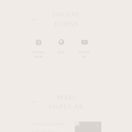
SOCIAL
ICONS
INSTAG
SITE
YOUTU
RAM
BE
MAIS
POPULAR
VISUALIZAÇÕES
Cris Buffara: