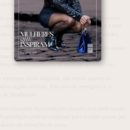
 chuva.
i para esse tipo de ocorrência. O estado apresenta
m volumes que podem variar entre 1.200 mm e 1.900
idos, que intensificam a formação de tempestades.
tensa têm se tornado mais frequentes, exigindo maior
Situações semelhantes já causaram impactos
 reforçando a importância de medidas preventivas.
 enfrentar áreas alagadas, não tentar atravessar
elos órgãos oficiais. Em caso de emergência, a
po de Bombeiros.
o constante das condições climáticas e pode emitir
A população pode se cadastrar para receber avisos por
iante de situações de risco.