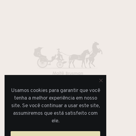
Usamos cookies para garantir que você
JORNAL
REVISTA
tenha a melhor experiência em nosso
site. Se você continuar a usar este site,
assumiremos que está satisfeito com
ele.