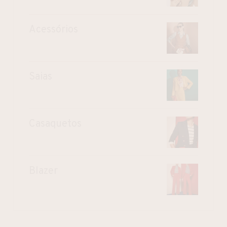
Acessórios
Saias
Casaquetos
Blazer