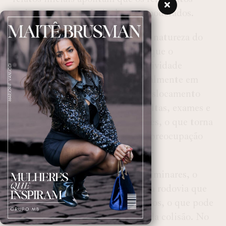
seriam, em sua maioria, leves a moderados.
O acidente chamou atenção pela natureza do
serviço prestado pelo veículo, já que o
transporte de pacientes é uma atividade
essencial nos municípios, especialmente em
cidades menores. Esse tipo de deslocamento
costuma ser utilizado para consultas, exames e
tratamentos em outras localidades, o que torna
a segurança desses trajetos uma preocupação
constante para gestores públicos.
Ainda segundo informações preliminares, o
acidente ocorreu em um ponto da rodovia que
registra fluxo frequente de veículos, o que pode
ter contribuído para a dinâmica da colisão. No