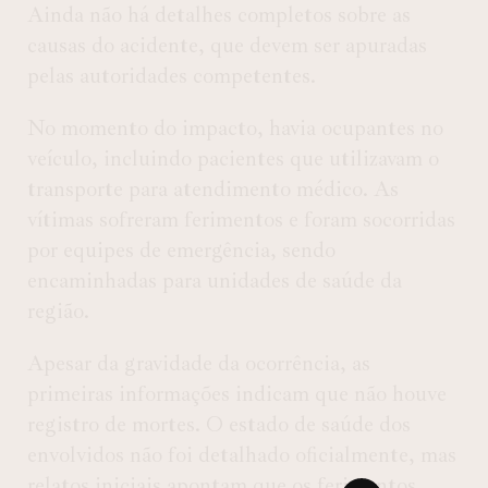
Ainda não há detalhes completos sobre as
causas do acidente, que devem ser apuradas
pelas autoridades competentes.
No momento do impacto, havia ocupantes no
veículo, incluindo pacientes que utilizavam o
transporte para atendimento médico. As
vítimas sofreram ferimentos e foram socorridas
por equipes de emergência, sendo
encaminhadas para unidades de saúde da
região.
Apesar da gravidade da ocorrência, as
primeiras informações indicam que não houve
registro de mortes. O estado de saúde dos
envolvidos não foi detalhado oficialmente, mas
relatos iniciais apontam que os ferimentos