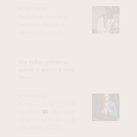
VISUALIZAÇÕES
Cris Buffara: Executiva,
fashionista elegante e
viajante pelo mundo
Uma mulher referência
quando o assunto é estilo
chique
VISUALIZAÇÕES
HOMENS DE NEGÓCIOS
DO BRAZIL
: Elton Euler
oferece uma mudança de
vida através do GPS