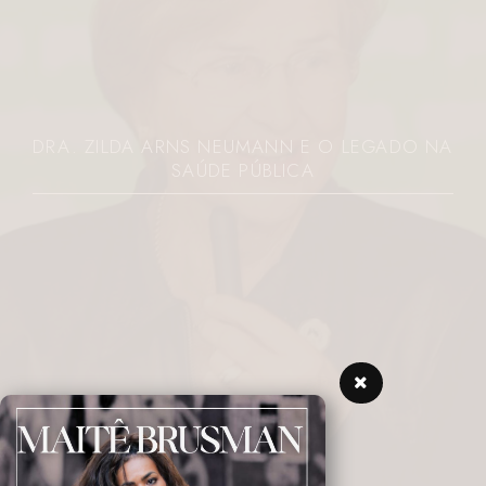
DRA. ZILDA ARNS NEUMANN E O LEGADO NA
SAÚDE PÚBLICA