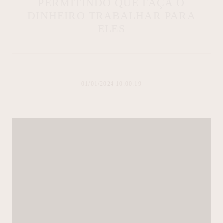
PERMITINDO QUE FAÇA O
DINHEIRO TRABALHAR PARA
ELES
01/01/2024 10:00:19