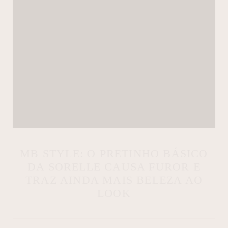
MB STYLE: O PRETINHO BÁSICO
DA SORELLE CAUSA FUROR E
TRAZ AINDA MAIS BELEZA AO
LOOK