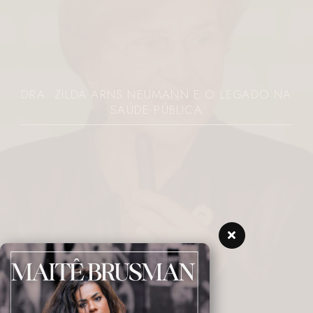
DRA. ZILDA ARNS NEUMANN E O LEGADO NA
SAÚDE PÚBLICA