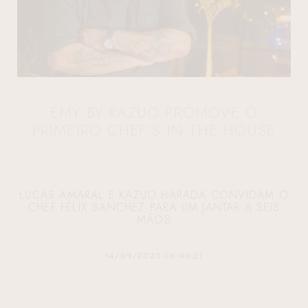
EMY BY KAZUO PROMOVE O
PRIMEIRO CHEF’S IN THE HOUSE
LUCAS AMARAL E KAZUO HARADA CONVIDAM O
CHEF FÉLIX SANCHEZ PARA UM JANTAR A SEIS
MÃOS
14/09/2023 06:40:21