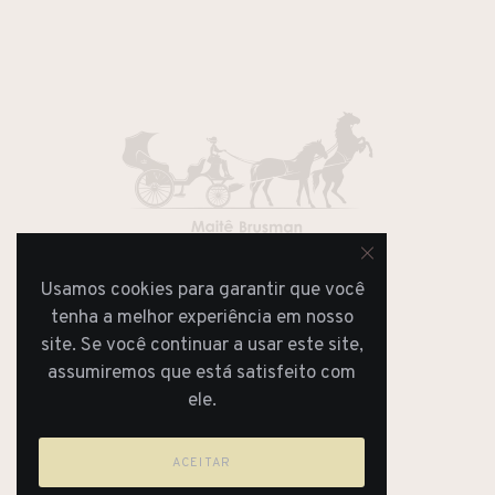
Usamos cookies para garantir que você
JORNAL
REVISTA
tenha a melhor experiência em nosso
site. Se você continuar a usar este site,
assumiremos que está satisfeito com
ele.
ACEITAR