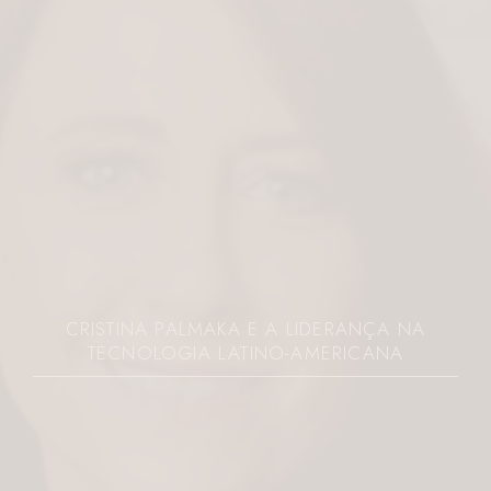
CRISTINA PALMAKA E A LIDERANÇA NA
TECNOLOGIA LATINO-AMERICANA