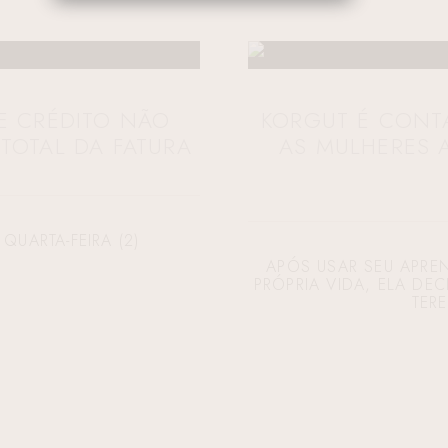
E CRÉDITO NÃO
KORGUT É CONT
TOTAL DA FATURA
AS MULHERES 
QUARTA-FEIRA (2)
APÓS USAR SEU APR
PRÓPRIA VIDA, ELA DE
TER