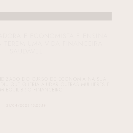
ADORA E ECONOMISTA E ENSINA
A TEREM UMA VIDA FINANCEIRA
SAUDÁVEL
ENDIZADO DO CURSO DE ECONOMIA NA SUA
CIDIU QUE QUERIA AJUDAR OUTRAS MULHERES E
EM EQUILÍBRIO FINANCEIRO
21/04/2023 13:23:19