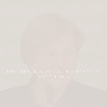
DRA. ZILDA ARNS NEUMANN E O LEGADO NA
SAÚDE PÚBLICA