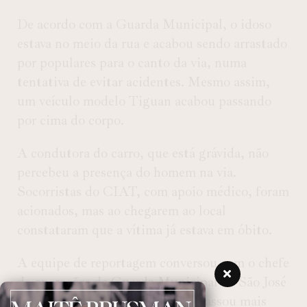
De acordo com a Guarda Municipal, o idoso
estava no meio da rua e acabou sendo arrastado
por populares para o canto da via, numa
tentativa de evitar acidentes. Mesmo assim,
um veículo modelo Tiguan acabou passando
por cima do corpo.
A condutora do carro, que está grávida, não
percebeu a presença do homem na via.
Socorristas do CIAT, com apoio médico, foram
acionados, mas ao chegarem ao local
constataram que a vítima já estava em óbito.
A equipe de reportagem conversou com o chefe
de operações da Guarda Municipal de São José
dos Pinhais, GM Diogo, que repassou mais