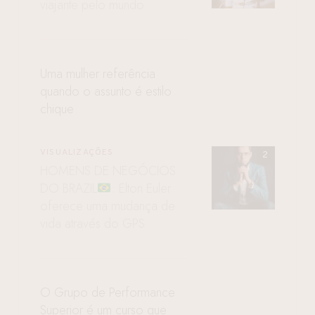
viajante pelo mundo
Uma mulher referência
quando o assunto é estilo
chique
VISUALIZAÇÕES
HOMENS DE NEGÓCIOS
DO BRAZIL
: Elton Euler
oferece uma mudança de
vida através do GPS
O Grupo de Performance
Superior é um curso que