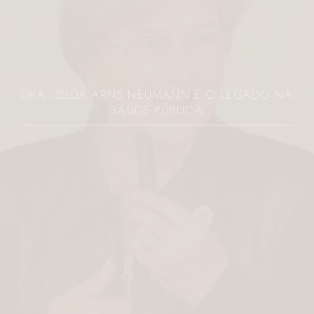
DRA. ZILDA ARNS NEUMANN E O LEGADO NA
SAÚDE PÚBLICA