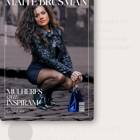
detalhes sobre a ocorrência.
Após o acidente, a motorista passou mal e foi
encaminhada ao hospital, onde recebeu
atendimento médico e passa bem. O corpo do
idoso foi recolhido e encaminhado ao Instituto
Médico Legal (IML) de Curitiba.
ESCRITO POR
DA REDAÇÃO MAITÊ