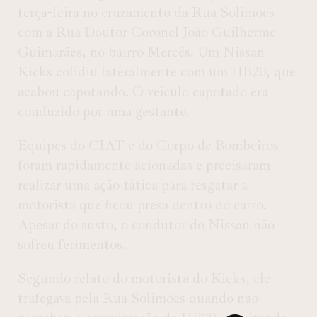
terça-feira no cruzamento da Rua Solimões
com a Rua Doutor Coronel João Guilherme
Guimarães, no bairro Mercês. Um Nissan
Kicks colidiu lateralmente com um HB20, que
acabou capotando. O veículo capotado era
conduzido por uma gestante.
Equipes do CIAT e do Corpo de Bombeiros
foram rapidamente acionadas e precisaram
realizar uma ação tática para resgatar a
motorista que ficou presa dentro do carro.
Apesar do susto, o condutor do Nissan não
sofreu ferimentos.
Segundo relato do motorista do Kicks, ele
trafegava pela Rua Solimões quando não