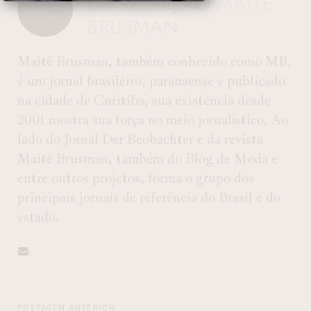
DA REDAÇÃO MAITÊ
BRUSMAN
Maitê Brusman, também conhecido como MB,
é um jornal brasileiro, paranaense e publicado
na cidade de Curitiba, sua existência desde
2001 mostra sua força no meio jornalístico. Ao
lado do Jornal Der Beobachter e da revista
Maitê Brusman, também do Blog de Moda e
entre outros projetos, forma o grupo dos
principais jornais de referência do Brasil e do
estado.
POSTAGEM ANTERIOR