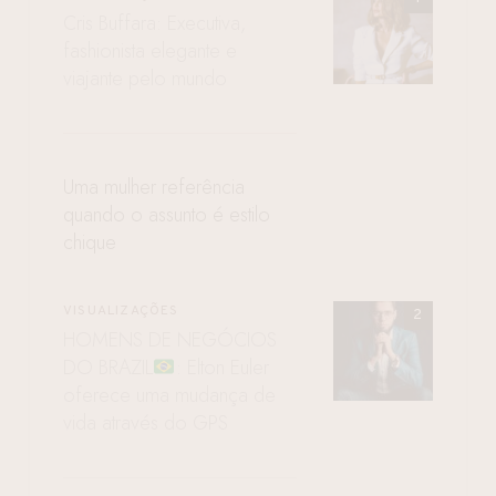
Cris Buffara: Executiva,
fashionista elegante e
viajante pelo mundo
Uma mulher referência
quando o assunto é estilo
chique
VISUALIZAÇÕES
HOMENS DE NEGÓCIOS
DO BRAZIL
: Elton Euler
oferece uma mudança de
vida através do GPS