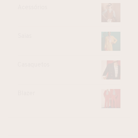
Acessórios
Saias
Casaquetos
Blazer