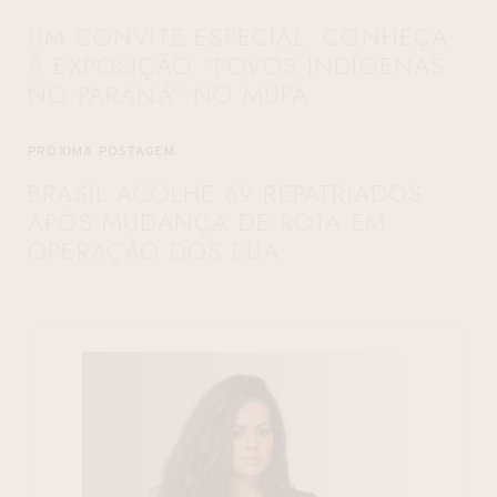
UM CONVITE ESPECIAL: CONHEÇA
A EXPOSIÇÃO “POVOS INDÍGENAS
NO PARANÁ” NO MUPA
PRÓXIMA POSTAGEM
BRASIL ACOLHE 69 REPATRIADOS
APÓS MUDANÇA DE ROTA EM
OPERAÇÃO DOS EUA