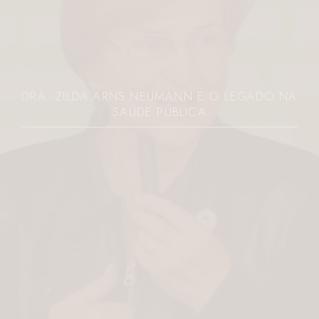
DRA. ZILDA ARNS NEUMANN E O LEGADO NA
SAÚDE PÚBLICA