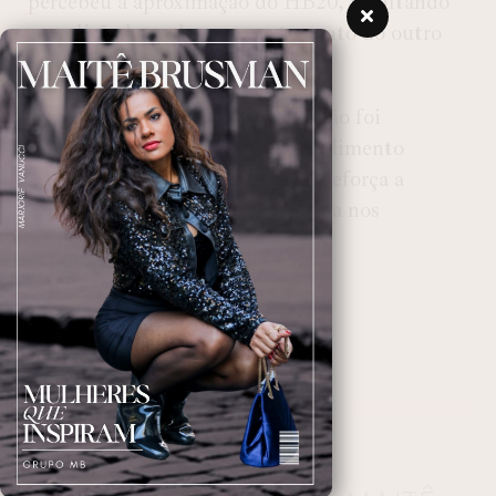
percebeu a aproximação do HB20, resultando
na colisão lateral e no capotamento do outro
veículo.
O estado de saúde da gestante não foi
detalhado, mas ela recebeu atendimento
imediato no local. A ocorrência reforça a
necessidade de atenção redobrada nos
cruzamentos do bairro.
ESCRITO POR