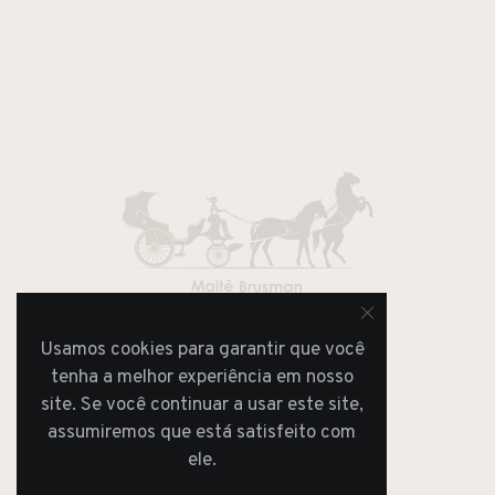
Usamos cookies para garantir que você
JORNAL
REVISTA
tenha a melhor experiência em nosso
site. Se você continuar a usar este site,
assumiremos que está satisfeito com
ele.