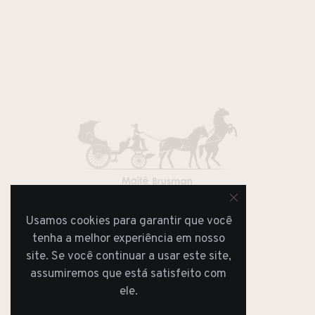
Usamos cookies para garantir que você
JORNAL
REVISTA
tenha a melhor experiência em nosso
site. Se você continuar a usar este site,
assumiremos que está satisfeito com
ele.