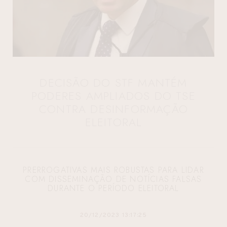
DECISÃO DO STF MANTÉM
PODERES AMPLIADOS DO TSE
CONTRA DESINFORMAÇÃO
ELEITORAL
PRERROGATIVAS MAIS ROBUSTAS PARA LIDAR
COM DISSEMINAÇÃO DE NOTÍCIAS FALSAS
DURANTE O PERÍODO ELEITORAL
20/12/2023 13:17:25