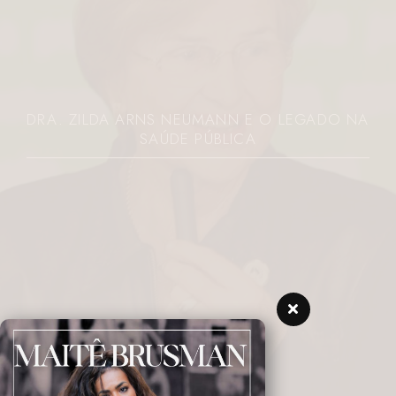
DRA. ZILDA ARNS NEUMANN E O LEGADO NA
SAÚDE PÚBLICA