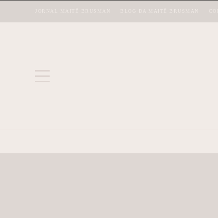
JORNAL MAITÊ BRUSMAN
BLOG DA MAITÊ BRUSMAN
CO