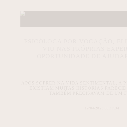
PSICÓLOGA POR VOCAÇÃO, EL
VIU NAS PRÓPRIAS EXPER
OPORTUNIDADE DE AJUDA
APÓS SOFRER NA VIDA SENTIMENTAL, A P
EXISTIAM MUITAS HISTÓRIAS PARECI
TAMBÉM PRECISAVAM DE UM F
19/04/2023 00:17:34