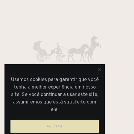
Usamos cookies para garantir que você
REVISTA
tenha a melhor experiência em nosso
JORNAL
site. Se você continuar a usar este site,
assumiremos que está satisfeito com
ele.
ACEITAR