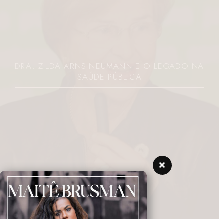
DRA. ZILDA ARNS NEUMANN E O LEGADO NA
SAÚDE PÚBLICA