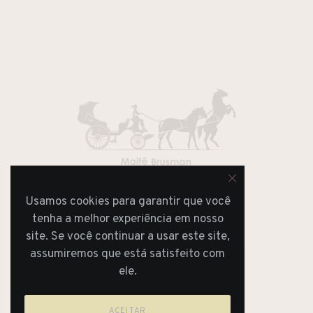
Usamos cookies para garantir que você
JORNAL
REVISTA
tenha a melhor experiência em nosso
site. Se você continuar a usar este site,
assumiremos que está satisfeito com
ele.
ACEITAR