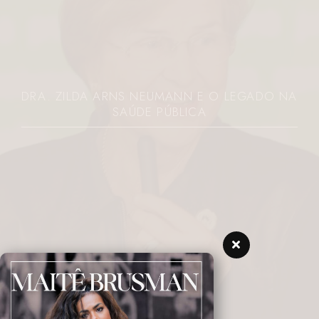
DRA. ZILDA ARNS NEUMANN E O LEGADO NA
SAÚDE PÚBLICA