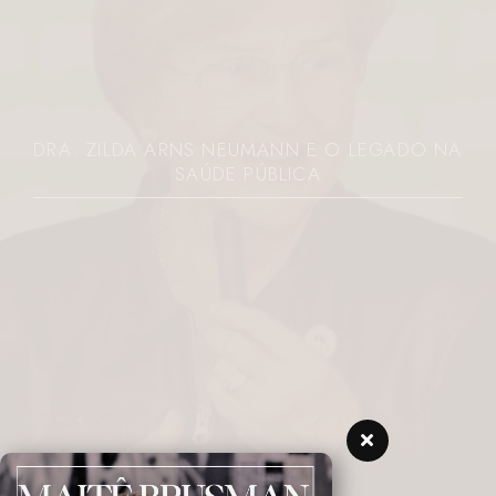
DRA. ZILDA ARNS NEUMANN E O LEGADO NA
SAÚDE PÚBLICA