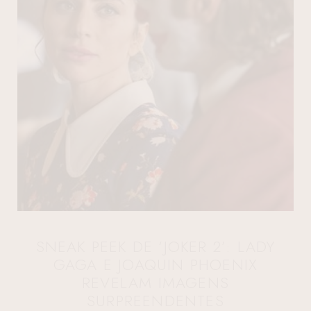
SNEAK PEEK DE ‘JOKER 2’: LADY
GAGA E JOAQUIN PHOENIX
REVELAM IMAGENS
SURPREENDENTES