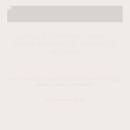
ESTADO DO PARANÁ ATINGE O
MENOR NÚMERO DE ROUBOS DA
HISTÓRIA
EM 16 ANOS, O ÍNDICE DE FURTOS NO ESTADO
BAIXOU MAIS DA METADE
11/12/2023 08:00:10