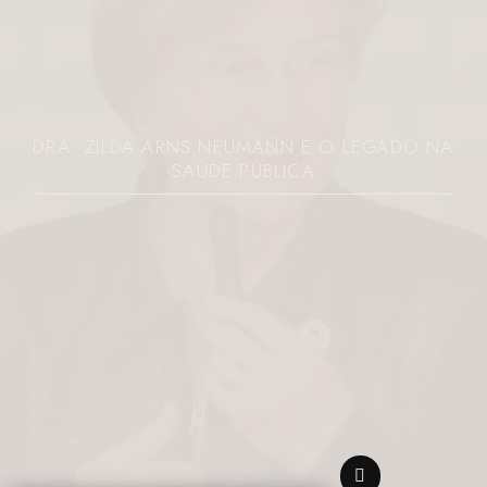
DRA. ZILDA ARNS NEUMANN E O LEGADO NA
SAÚDE PÚBLICA