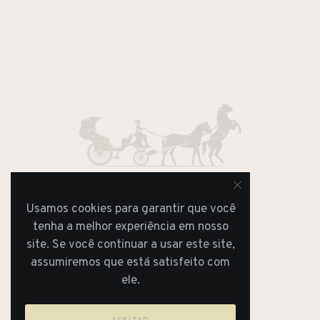
Usamos cookies para garantir que você
JORNAL
tenha a melhor experiência em nosso
REVISTA
site. Se você continuar a usar este site,
assumiremos que está satisfeito com
ele.