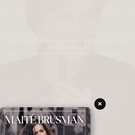
DRA. ZILDA ARNS NEUMANN E O LEGADO NA
SAÚDE PÚBLICA