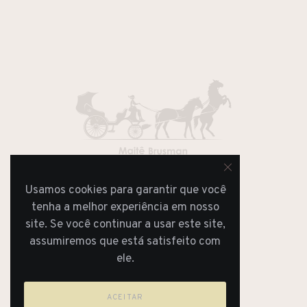
Usamos cookies para garantir que você
JORNAL
REVISTA
tenha a melhor experiência em nosso
site. Se você continuar a usar este site,
assumiremos que está satisfeito com
ele.
ACEITAR