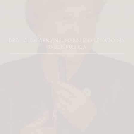
DRA. ZILDA ARNS NEUMANN E O LEGADO NA
SAÚDE PÚBLICA