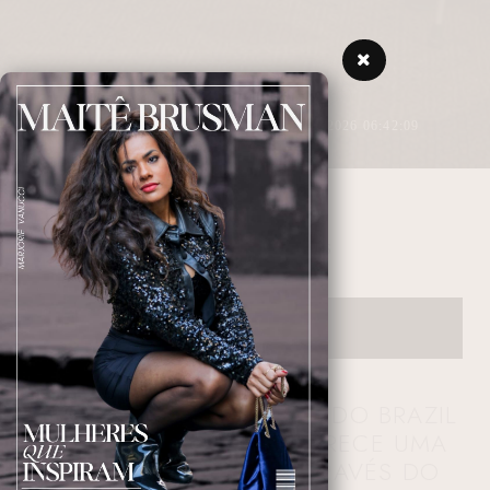
2 MINUTOS DE LEITURA
28/04/2026 06:42:09
CURSO
NAVEGANDO NAS TAGS
HOMENS DE NEGÓCIOS DO BRAZIL
🇧🇷: ELTON EULER OFERECE UMA
MUDANÇA DE VIDA ATRAVÉS DO