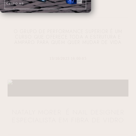
GPS
O GRUPO DE PERFORMANCE SUPERIOR É UM
CURSO QUE OFERECE TODA A ESTRUTURA E
AMPARO PARA QUEM QUER MUDAR DE VIDA
13/10/2023 16:00:05
NATALY MORER: É NAIL DESIGNER
ESPECIALISTA EM FIBRA DE VIDRO