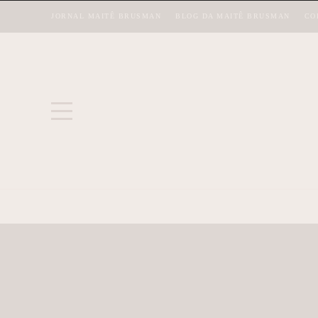
JORNAL MAITÊ BRUSMAN
BLOG DA MAITÊ BRUSMAN
CO