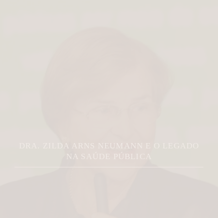
DRA. ZILDA ARNS NEUMANN E O LEGADO
NA SAÚDE PÚBLICA