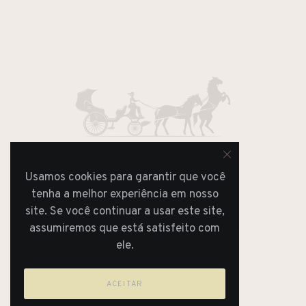
Usamos cookies para garantir que você
REVISTA
tenha a melhor experiência em nosso
JORNAL
site. Se você continuar a usar este site,
assumiremos que está satisfeito com
ele.
ACEITAR